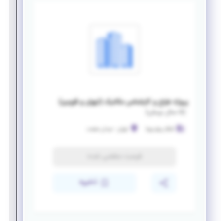
پروژه طراح و کارشناس مکانیک (تهران و قزوین)
(
۵ سال پیش
)
آشکار پرتو پویا
تهران
-
میدان صنعت
فرصت منقضی شده
ذخیره