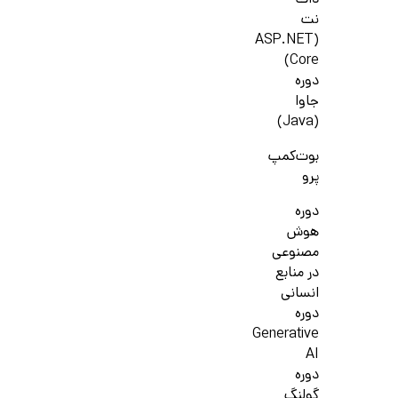
دات
نت
(ASP.NET
Core)
دوره
جاوا
(Java)
بوت‌کمپ
پرو
دوره
هوش
مصنوعی
در منابع
انسانی
دوره
Generative
AI
دوره
گولنگ