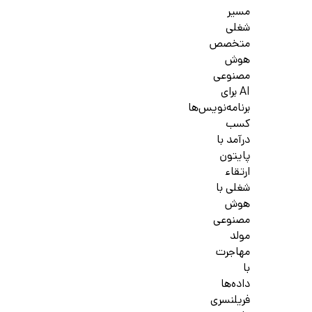
مسیر
شغلی
متخصص
هوش
مصنوعی
AI برای
برنامه‌نویس‌ها
کسب
درآمد با
پایتون
ارتقاء
شغلی با
هوش
مصنوعی
مولد
مهاجرت
با
داده‌ها
فریلنسری