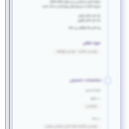
تسلط کامل به طراحی و نرم افزار solid work
ترجیحا آشنا به سیستم های پنوماتیک و خنک کننده
.
یک نفر ساکن تهران
یک نفر ساکن قزوین
پرداختی ها توافقی می باشد
حوزه شغلی
مهندسی مکانیک - مهندسی هوافضا
مشخصات تحصیلی
فارغ التحصیل
در مقطع
کارشناسی
در رشته
مهندسی مکانیک-نقشه کشی و طراحی صنعتی