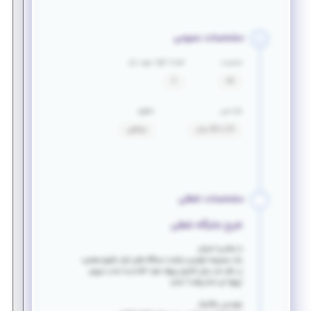
مشخصات عمومی
جنسیت
تعداد افراد مورد نیاز
آقا
2
بازه سنی
حقوق
24 تا 40 سال
توافقی
مشخصات شغلی
شرح جایگاه شغلی
با سلام و احترام
یک مجموعه تولیدی سازنده دستگاه های ابزار دقیق صنعتی؛
در نظر دارد برای تکمیل پروژه خود؛ اقدام به جذب نیروی
"پروژه ای تمام وقت" نماید
.
مهندس مکانیک