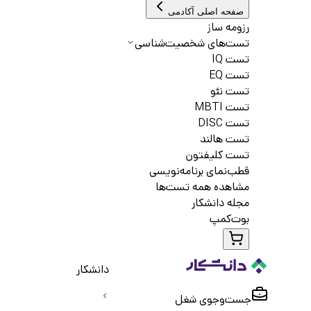
صفحه اصلی آکادمی
رزومه ساز
تست‌های شخصیت‌شناسی
تست IQ
تست EQ
تست نئو
تست MBTI
تست DISC
تست هالند
تست کلیفتون
قطب‌نمای برنامه‌نویسی
مشاهده همه تست‌ها
مجله دانشکار
بوت‌کمپ
دانشکار
جست‌و‌جوی شغل