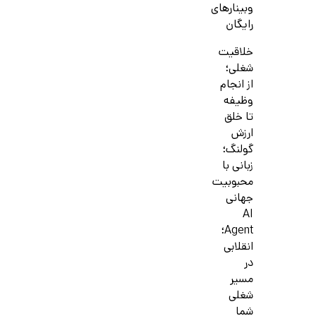
وبینارهای
رایگان
خلاقیت
شغلی؛
از انجام
وظیفه
تا خلق
ارزش
گولنگ؛
زبانی با
محبوبیت
جهانی
AI
Agent؛
انقلابی
در
مسیر
شغلی
شما