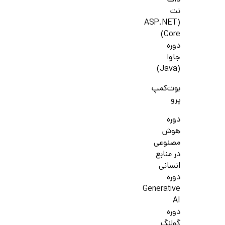
دات
نت
(ASP.NET
Core)
دوره
جاوا
(Java)
بوت‌کمپ
پرو
دوره
هوش
مصنوعی
در منابع
انسانی
دوره
Generative
AI
دوره
گولنگ