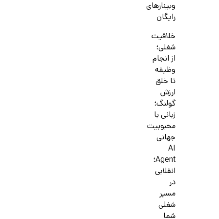
وبینارهای
رایگان
خلاقیت
شغلی؛
از انجام
وظیفه
تا خلق
ارزش
گولنگ؛
زبانی با
محبوبیت
جهانی
AI
Agent؛
انقلابی
در
مسیر
شغلی
شما