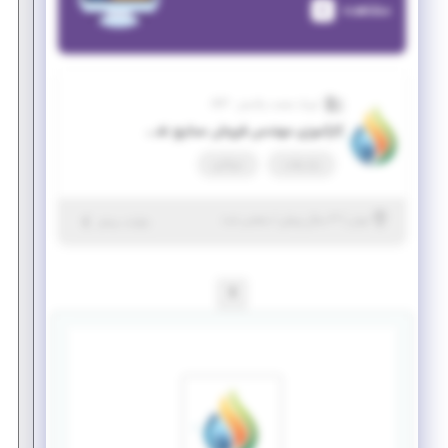
مشاهده
آیریک صنعت پالایش - ASP
کارآموزی مهندس فروش صنایع نفت و گاز و پتروشیمی
پاره وقت
دورکاری
|
۳ سال پیش
تهران
| منقضی شده
جزئیات بیشتر
1