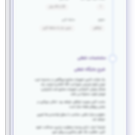
1
20 تا 44 سال
حقوق
سابقه کاری
توافقی
بدون نیاز به سابقه کاری
مشخصات شغلی
شرح جایگاه شغلی
یک شرکت تامین تجهیزات صنایع نیروگاهی در محدوده غرب
تهران (بلوار فردوس شرق-آیت الله کاشانی) نیازمند یک
همکار بعنوان کارشناس تجهیزات صنایع نفت (بازاریابی-
فروش-تولید محتوا) می باشد.
ساعت کاری بصورت توافقی خواهد بود. امکان دورکاری در
بعضی روزهای هفته مجاز است.
حقوق و مزایا مکفی، متناسب با سطح توانمندی ها تعیین
خواهد شد.
شرایط احراز: دارای روحیه مسئولیت پذیری، صداقت، تعهد
کاری، خلاقیت بالا، اهل یادگیری و پیگیر امور،