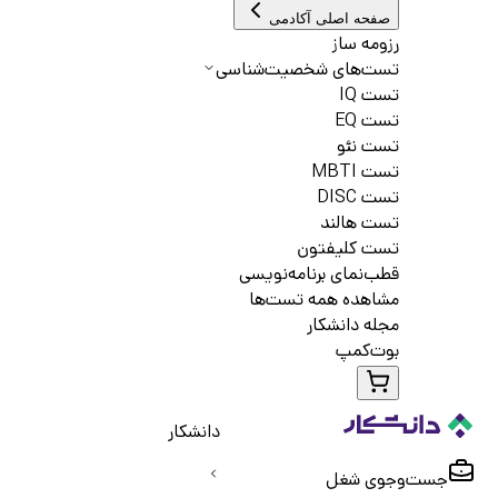
صفحه اصلی آکادمی
رزومه ساز
تست‌های شخصیت‌شناسی
تست IQ
تست EQ
تست نئو
تست MBTI
تست DISC
تست هالند
تست کلیفتون
قطب‌نمای برنامه‌نویسی
مشاهده همه تست‌ها
مجله دانشکار
بوت‌کمپ
دانشکار
جست‌و‌جوی شغل