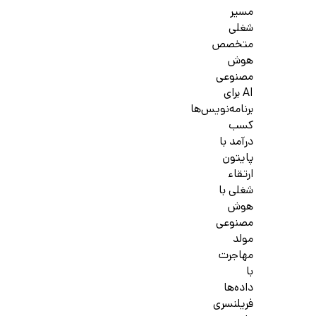
مسیر
شغلی
متخصص
هوش
مصنوعی
AI برای
برنامه‌نویس‌ها
کسب
درآمد با
پایتون
ارتقاء
شغلی با
هوش
مصنوعی
مولد
مهاجرت
با
داده‌ها
فریلنسری