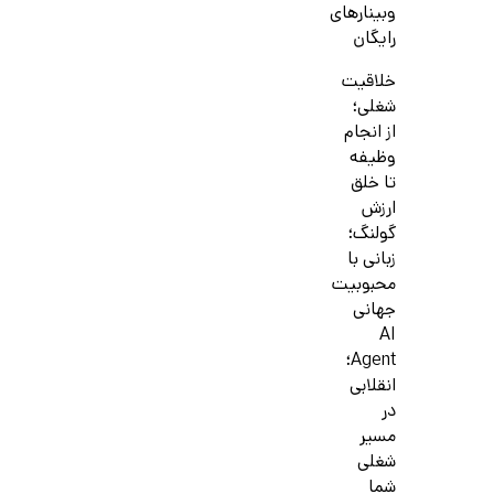
وبینارهای
رایگان
خلاقیت
شغلی؛
از انجام
وظیفه
تا خلق
ارزش
گولنگ؛
زبانی با
محبوبیت
جهانی
AI
Agent؛
انقلابی
در
مسیر
شغلی
شما