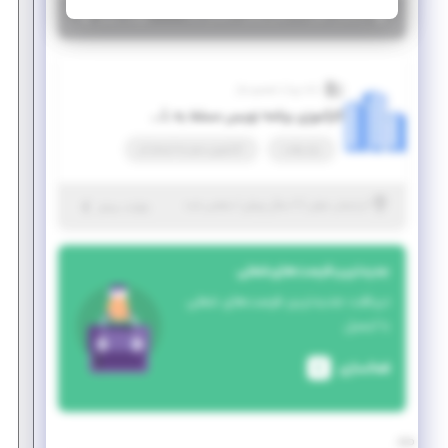
|
۶ سال پیش
آذربایجان شرقی
| منقضی شده
جزئیات بیشتر
داده پرداز تصمیم ساز
کارآموزی برنامه نویس مسلط به HTML و CSS و JAVASCRIPT
پاره وقت
کارآموزی منجر ‌به استخدام
|
۶ سال پیش
آذربایجان شرقی
| منقضی شده
جزئیات بیشتر
جدیدترین فرصت‌های شغلی
دریافت جدیدترین فرصت‌های شغلی
با ایمیل
فعالسازی