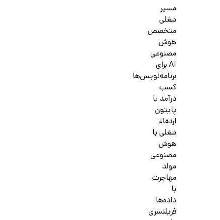
مسیر
شغلی
متخصص
هوش
مصنوعی
AI برای
برنامه‌نویس‌ها
کسب
درآمد با
پایتون
ارتقاء
شغلی با
هوش
مصنوعی
مولد
مهاجرت
با
داده‌ها
فریلنسری