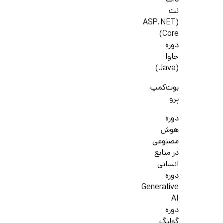
دات
نت
(ASP.NET
Core)
دوره
جاوا
(Java)
بوت‌کمپ
پرو
دوره
هوش
مصنوعی
در منابع
انسانی
دوره
Generative
AI
دوره
گولنگ