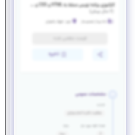
کارآموزی برنامه نویس مسلط به HTML و CSS و JAVASCRIPT
(
۶ سال پیش
)
داده پرداز تصمیم ساز
تبریز
-
شهرک یاغچیان
فرصت منقضی شده
ذخیره
مشخصات عمومی
خدمت
معافیت دائم یا اتمام سربازی
تعداد افراد مورد نیاز
مزایا
2
بیمه