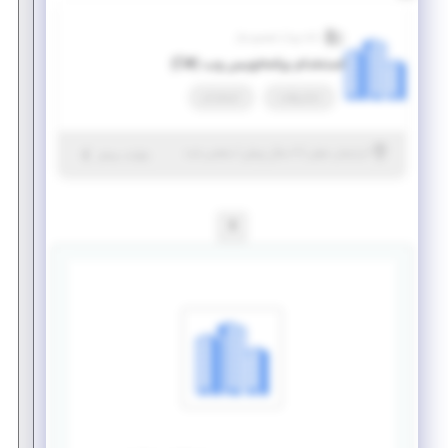
داده پرداز تصمیم ساز
استخدام برنامه‌نویس وب (#C)
تمام وقت
استخدام
|
۶ سال پیش
آذربایجان شرقی
| منقضی شده
جزئیات بیشتر
1