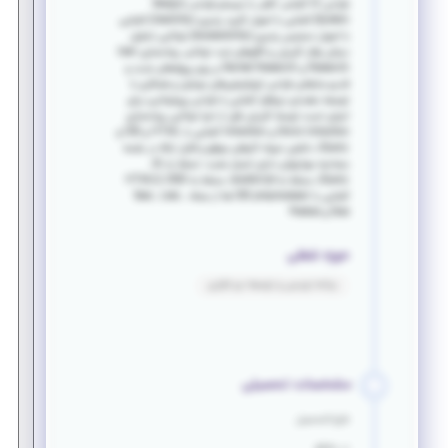
طراحی UI آﺷﻨﺎﯾﯽ ﮐﺎﻓﯽ ﺑﺎ ﺳﯿﺴﺘﻢ ﻃﺮاﺣﯽ (Design
System) آشنایی با اصول کاربرد پذیری (Usability) آشنایی
با اصول دسترسی پذیری (َAccessibility) توانایی تحلیل
دیتای رفتار کاربران و الگوهای تردد ﺗﻮاﻧﺎﯾﯽ ﭘﯿﺎدهﺳﺎزی User
Research و Market Research بر روی ﭘﺮوژهﻫﺎی ﺟﺪﯾﺪ و
قدیم سابقه‌ی طراحی اپلیكیشن‌های موبایل و همكاری با
توسعه دهنده‌ی نرم‌افزار آشنایی با طراحی پروتوتایپ برای
اجرای تست توسط کاربران قبل از اجرا توانایی پیاده‌سازی
Micro Intraction و Intraction آشنایی با HTML و CSS و
JQuery داشتن نمونه کارهای موفق و قابل ارائه در جلسه
مصاحبه مهارتهای دارای امتیاز مثبت: تسلط به JS,
JQuery مسلط به JavaScript مسلط به HTML5, CSS3
آشنایی با CSS preprocessor‌ ها از جمله: Sass , Less ,
Scss و Postcss
حوزه شغلی
برنامه نویسی و توسعه نرم افزاری
مشخصات تحصیلی
فارغ التحصیل