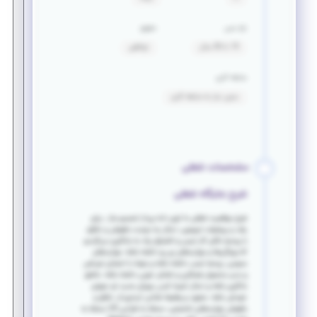
بازه سنی
حقوق
19 تا 36 سال
توافقی
سابقه کاری
بدون نیاز به سابقه کاری
مشخصات شغلی
شرح جایگاه شغلی
شرح موقعیت شغلی ما توی داده پرداز تصمیم ساز ، برای
رشد و پیشرفت تیم‌مون، دنبال یه دوست باهوش و خلاق،
با روحیه بالای کار تیمی و اشتیاق زیاد به یادگیری می‌گردیم
که ویژگی‌ها و مهارت‌های زیر رو داشته باشه: مهارت‌های
عمومی: روﺣﯿﻪ ﺗﯿﻤﯽ داشته باشه و بتونه ﺑﺎ اﻋﻀﺎی ﺗﯿﻢ فنی
و ﻣﺪﯾﺮ ﻣﺤﺼﻮل همکاری و تعامل خوبی داشته باشه. ﻋﺎﺷﻖ
ﯾﺎدﮔﯿﺮی باشه و دنبال تجربه کردن چیزای جدید تو حوزه‌ی
خودش باشه. متعهد و وظیفه ‌شناس ایده‌پرداز، خلاق و
باهوش مهارت‌های تخصصی: مسلط به طراحی UX مسلط به