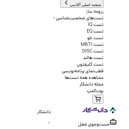
صفحه اصلی آکادمی
رزومه ساز
تست‌های شخصیت‌شناسی
تست IQ
تست EQ
تست نئو
تست MBTI
تست DISC
تست هالند
تست کلیفتون
قطب‌نمای برنامه‌نویسی
مشاهده همه تست‌ها
مجله دانشکار
بوت‌کمپ
دانشکار
جست‌و‌جوی شغل