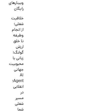
وبینارهای
رایگان
خلاقیت
شغلی؛
از انجام
وظیفه
تا خلق
ارزش
گولنگ؛
زبانی با
محبوبیت
جهانی
AI
Agent؛
انقلابی
در
مسیر
شغلی
شما