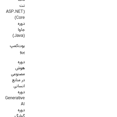
دات
نت
(ASP.NET
Core)
دوره
جاوا
(Java)
بوت‌کمپ
پرو
دوره
هوش
مصنوعی
در منابع
انسانی
دوره
Generative
AI
دوره
گولنگ