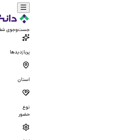
جست‌و‌جوی شغ
پربازدیدها
استان
نوع
حضور