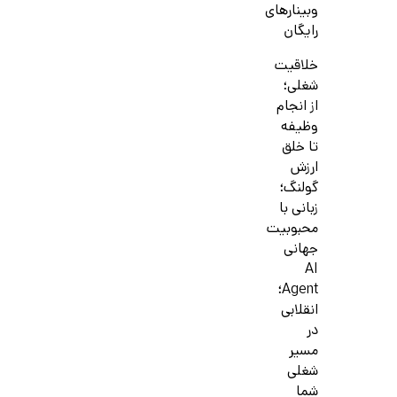
وبینارهای
رایگان
خلاقیت
شغلی؛
از انجام
وظیفه
تا خلق
ارزش
گولنگ؛
زبانی با
محبوبیت
جهانی
AI
Agent؛
انقلابی
در
مسیر
شغلی
شما