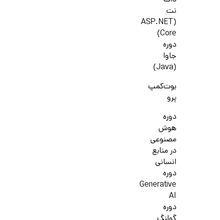
دات
نت
(ASP.NET
Core)
دوره
جاوا
(Java)
بوت‌کمپ
پرو
دوره
هوش
مصنوعی
در منابع
انسانی
دوره
Generative
AI
دوره
گولنگ