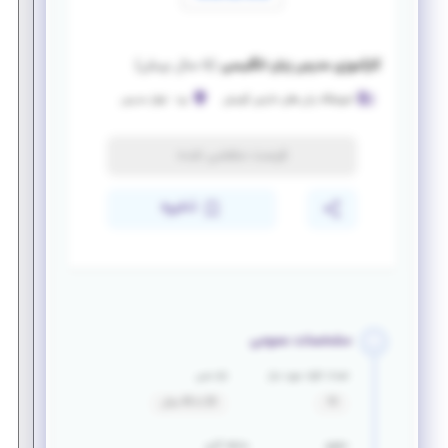
کارآموزی مدرس زبان انگلیسی
(
۵ سال پیش
)
آموزشگاه زبان های خارجی گویش
یزد
-
بلوار مدرس
فرصت منقضی شده
ذخیره
مشخصات عمومی
تعداد افراد مورد نیاز
بازه سنی
10
20 تا 45 سال
حقوق
سابقه کاری