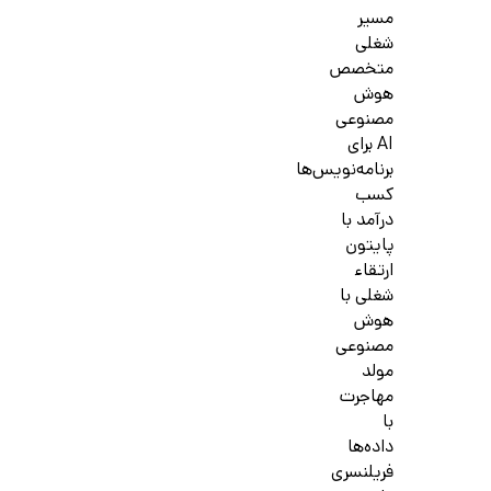
مسیر
شغلی
متخصص
هوش
مصنوعی
AI برای
برنامه‌نویس‌ها
کسب
درآمد با
پایتون
ارتقاء
شغلی با
هوش
مصنوعی
مولد
مهاجرت
با
داده‌ها
فریلنسری