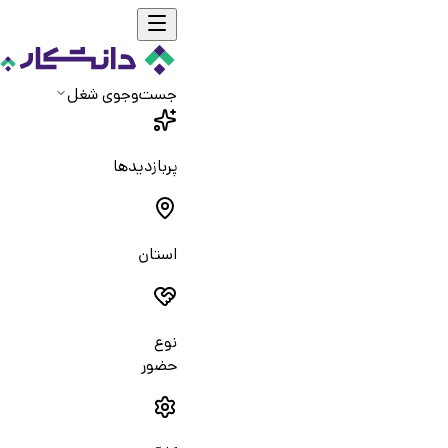
جست‌و‌جوی شغل
پربازدیدها
استان
نوع
حضور