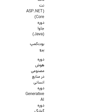
دات
نت
(ASP.NET
Core)
دوره
جاوا
(Java)
بوت‌کمپ
پرو
دوره
هوش
مصنوعی
در منابع
انسانی
دوره
Generative
AI
دوره
گولنگ