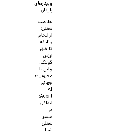
وبینارهای
رایگان
خلاقیت
شغلی؛
از انجام
وظیفه
تا خلق
ارزش
گولنگ؛
زبانی با
محبوبیت
جهانی
AI
Agent؛
انقلابی
در
مسیر
شغلی
شما