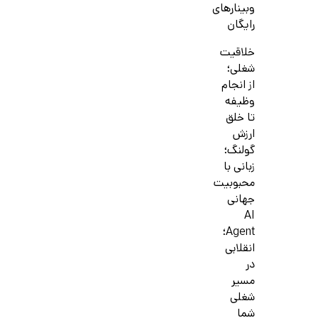
وبینارهای
رایگان
خلاقیت
شغلی؛
از انجام
وظیفه
تا خلق
ارزش
گولنگ؛
زبانی با
محبوبیت
جهانی
AI
Agent؛
انقلابی
در
مسیر
شغلی
شما