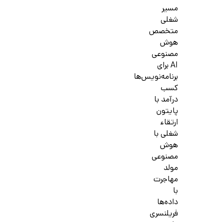
مسیر
شغلی
متخصص
هوش
مصنوعی
AI برای
برنامه‌نویس‌ها
کسب
درآمد با
پایتون
ارتقاء
شغلی با
هوش
مصنوعی
مولد
مهاجرت
با
داده‌ها
فریلنسری