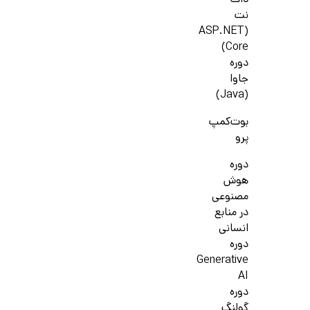
دات
نت
(ASP.NET
Core)
دوره
جاوا
(Java)
بوت‌کمپ
پرو
دوره
هوش
مصنوعی
در منابع
انسانی
دوره
Generative
AI
دوره
گولنگ