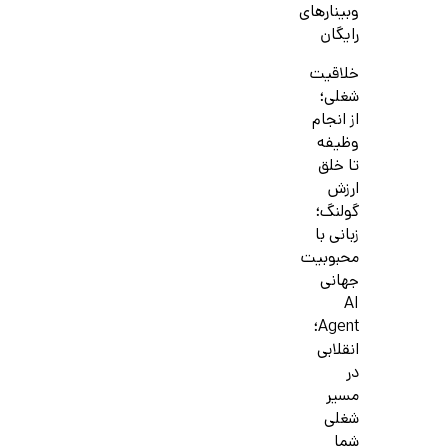
وبینارهای
رایگان
خلاقیت
شغلی؛
از انجام
وظیفه
تا خلق
ارزش
گولنگ؛
زبانی با
محبوبیت
جهانی
AI
Agent؛
انقلابی
در
مسیر
شغلی
شما