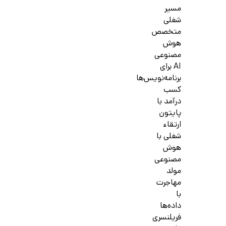
مسیر
شغلی
متخصص
هوش
مصنوعی
AI برای
برنامه‌نویس‌ها
کسب
درآمد با
پایتون
ارتقاء
شغلی با
هوش
مصنوعی
مولد
مهاجرت
با
داده‌ها
فریلنسری