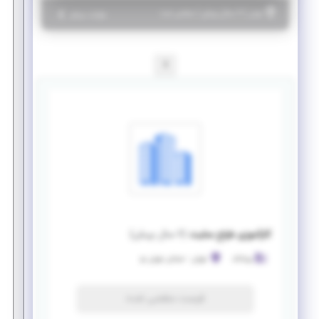
|
۶ سال پیش
تهران
| منقضی شده
جزئیات بیشتر
1
کارآموزی طراح سایت
(
۶ سال پیش
)
ورناتک
تهران
-
خیابان تهران نو
فرصت منقضی شده