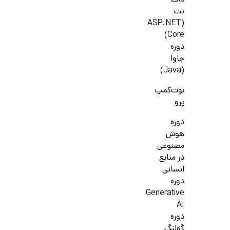
دات
نت
(ASP.NET
Core)
دوره
جاوا
(Java)
بوت‌کمپ
پرو
دوره
هوش
مصنوعی
در منابع
انسانی
دوره
Generative
AI
دوره
گولنگ