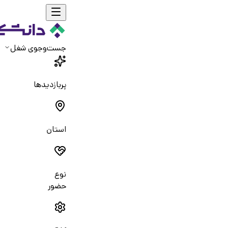
جست‌و‌جوی شغل
پربازدیدها
استان
نوع
حضور