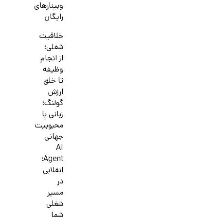
وبینارهای
رایگان
خلاقیت
شغلی؛
از انجام
وظیفه
تا خلق
ارزش
گولنگ؛
زبانی با
محبوبیت
جهانی
AI
Agent؛
انقلابی
در
مسیر
شغلی
شما