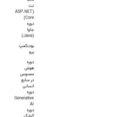
دات
نت
(ASP.NET
Core)
دوره
جاوا
(Java)
بوت‌کمپ
پرو
دوره
هوش
مصنوعی
در منابع
انسانی
دوره
Generative
AI
دوره
گولنگ