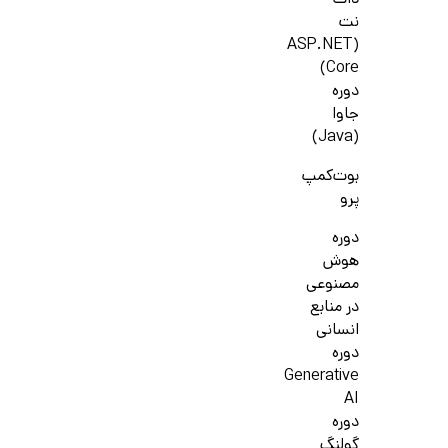
دات
نت
(ASP.NET
Core)
دوره
جاوا
(Java)
بوت‌کمپ
پرو
دوره
هوش
مصنوعی
در منابع
انسانی
دوره
Generative
AI
دوره
گولنگ