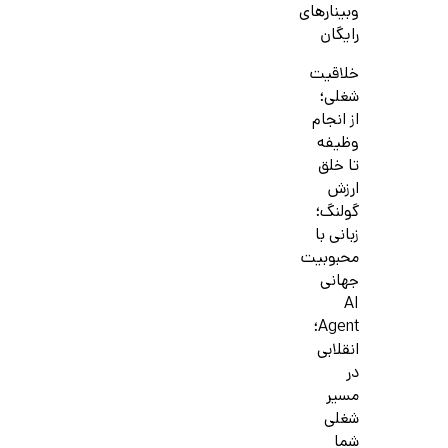
وبینارهای
رایگان
خلاقیت
شغلی؛
از انجام
وظیفه
تا خلق
ارزش
گولنگ؛
زبانی با
محبوبیت
جهانی
AI
Agent؛
انقلابی
در
مسیر
شغلی
شما