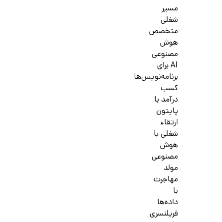
مسیر
شغلی
متخصص
هوش
مصنوعی
AI برای
برنامه‌نویس‌ها
کسب
درآمد با
پایتون
ارتقاء
شغلی با
هوش
مصنوعی
مولد
مهاجرت
با
داده‌ها
فریلنسری