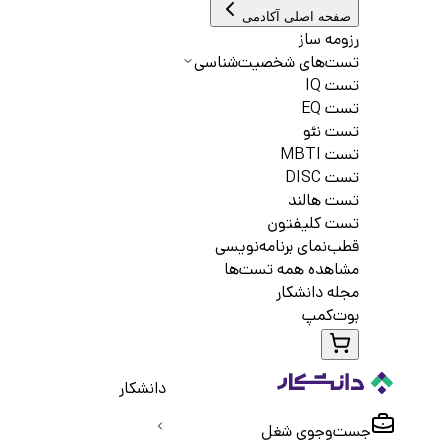
صفحه اصلی آکادمی
رزومه ساز
تست‌های شخصیت‌شناسی
تست IQ
تست EQ
تست نئو
تست MBTI
تست DISC
تست هالند
تست کلیفتون
قطب‌نمای برنامه‌نویسی
مشاهده همه تست‌ها
مجله دانشکار
بوت‌کمپ
دانشکار
جست‌و‌جوی شغل