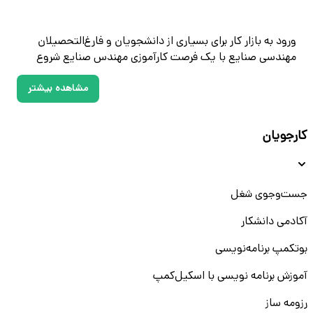
ورود به بازار کار برای بسیاری از دانشجویان و فارغ‌التحصیلان
مهندسی صنایع با یک فرصت کارآموزی مهندس صنایع شروع
می‌شود. در دنیای رقابتی امروز، کسب تجربه عملی در محیط
مشاهده بیشتر
واقعی یکی از مهم‌ترین مراحل برای موفقیت شغلی به‌شمار
می‌رود. از همین رو، استخدام کارآموز مهندسی صنایع در
شرکت‌های معتبر به عنوان پلی بین دانشگاه و دنیای صنعت، نقش
کارجویان
مهمی ایفا می‌کند.
در پلتفرم دانشکار، مجموعه‌ای از فرصت‌های شغلی کارآموزی
مهندس صنایع در حوزه‌هایی مانند برنامه‌ریزی تولید، کنترل پروژه
جست‌و‌جوی شغل
و بهینه‌سازی فرایندها فراهم شده است. این موقعیت‌ها نه تنها
باعث تقویت رزومه شما می‌شوند، بلکه می‌توانند منجر به
آکادمی دانشکار
استخدام رسمی پس از دوره کارآموزی نیز شوند.
بوتکمپ برنامه‌نویسی
اگر به دنبال یک شروع قدرتمند در مسیر حرفه‌ای خود هستید،
حالا زمان مناسبی برای ثبت‌نام، ساخت رزومه و ارسال درخواست
آموزش برنامه نویسی با اسکیل‌کمپ
برای آگهی‌های کارآموزی در مهندسی صنایع است.
رزومه ساز