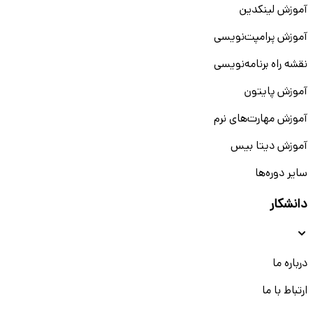
آموزش لینکدین
مهارت‌های ضروری نرم‌افزاری شامل:
آموزش پرامپت‌نویسی
Microsoft Project برای زمان‌بندی و مدیریت پروژه‌ها
Primavera برای پروژه‌های پیچیده‌تر و برنامه‌ریزی
نقشه راه برنامه‌نویسی
صنعتی
Excel پیشرفته، برای تحلیل داده‌ها، مدل‌سازی و
آموزش پایتون
گزارش‌گیری حرفه‌ای
آموزش مهارت‌های نرم
داشتن مهارت در این ابزارها باعث می‌شود، سریع‌تر جذب محیط
آموزش دیتا بیس
کاری شوید و شانس استخدام دائمی‌تان بعد از کارآموزی افزایش
یابد.
سایر دوره‌ها
توانایی تحلیل فرآیندهای تولید و بهره‌وری
دانشکار
تحلیل فرآیندها و بهینه‌سازی آن‌ها، قلب مهندسی صنایع است.
اگر بتوانید به درستی فرایندهای تولید را بررسی و گلوگاه‌ها را
شناسایی کنید، ارزشمندترین خروجی را در دوران کارآموزی خود
درباره ما
خواهید داشت.
ارتباط با ما
مهارت‌هایی مانند: