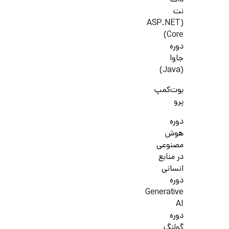
دات
نت
(ASP.NET
Core)
دوره
جاوا
(Java)
بوت‌کمپ
پرو
دوره
هوش
مصنوعی
در منابع
انسانی
دوره
Generative
AI
دوره
گولنگ