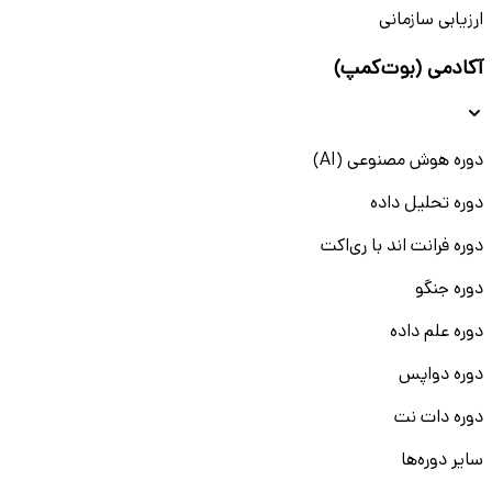
آنچه در آینده شغلی‌تان با آن مواجه خواهید شد را کسب کنید.
ارزیابی سازمانی
استخدام کارآموز صنایع بدون سابقه
آکادمی (بوت‌کمپ)
نگران نداشتن سابقه کاری نباشید. بسیاری از آگهی‌های استخدام
کارآموز مهندسی صنایع در دانشکار ویژه افرادی هستند که
دوره هوش مصنوعی (AI)
می‌خواهند اولین تجربه حرفه‌ای خود را رقم بزنند. این موقعیت‌ها
با هدف آموزش، یادگیری و رشد طراحی شده‌اند و شرکت‌های
دوره تحلیل داده
جذب‌کننده انتظار تجربه بالا ندارند؛ بلکه اشتیاق، پشتکار و
توانایی یادگیری برای آن‌ها مهم‌تر است.
دوره فرانت اند با ری‌اکت
جذب کارآموز در واحد برنامه‌ریزی و کنترل پروژه
دوره جنگو
دوره علم داده
واحد برنامه‌ریزی و کنترل پروژه یکی از کلیدی‌ترین بخش‌ها در
صنایع مختلف است. به همین دلیل، بسیاری از شرکت‌ها به
دوره دواپس
دنبال جذب کارآموز مهندسی صنایع برای آموزش و همکاری در این
حوزه هستند. این موقعیت‌ها علاوه بر ارتقای توان تحلیلی و
دوره دات نت
مدیریتی شما، پایه‌ای محکم برای ورود به مسیر حرفه‌ای در
سایر دوره‌ها
مهندسی صنایع خواهند بود. اگر به دنبال کار با نرم‌افزارهایی مانند
MSP یا Excel پیشرفته هستید، این فرصت‌ها را از دست ندهید.