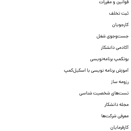
قوانین و مقررات
ترسیم فلوچارت‌های فرآیند
شناسایی اتلاف‌ها بر اساس اصول Lean
ثبت تخلف
استفاده از داده‌ها برای پیشنهاد بهبود
کارجویان
این موارد از شما یک کارآموز فعال، موثر و آینده‌دار می‌سازد.
جست‌و‌جوی شغل
ویژگی‌های فردی مناسب برای کارآموز صنایع
آکادمی دانشکار
فراتر از مهارت‌های فنی، ویژگی‌های شخصیتی شما است که باعث
بوتکمپ برنامه‌نویسی
ماندگاری و رشدتان می‌شود. شرکت‌ها بیشتر از هر چیز، به دنبال
افرادی با انگیزه و روحیه یادگیری هستند.
آموزش برنامه نویسی با اسکیل‌کمپ
ویژگی‌های مهم فردی:
رزومه ساز
دقت و مسئولیت‌پذیری
تست‌های شخصیت شناسی
توانایی کار تیمی و ارتباط مؤثر
مجله دانشکار
انعطاف‌پذیری و علاقه به یادگیری مستمر
معرفی شرکت‌ها
داشتن این ویژگی‌ها در کنار مهارت‌های فنی، مسیر ورودتان به
بازار کار را هموارتر می‌کند و فرصت‌های استخدام کارآموز مهندسی
کارفرمایان