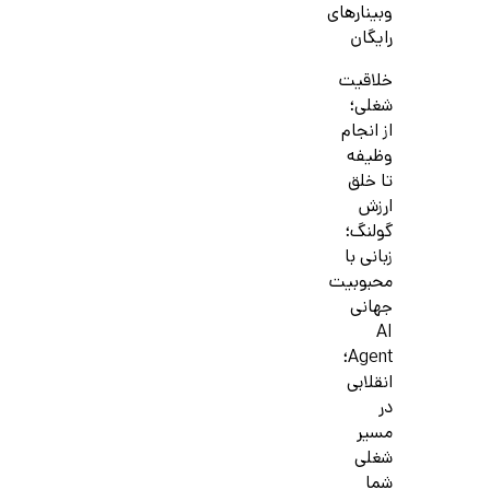
وبینارهای
رایگان
خلاقیت
شغلی؛
از انجام
وظیفه
تا خلق
ارزش
گولنگ؛
زبانی با
محبوبیت
جهانی
AI
Agent؛
انقلابی
در
مسیر
شغلی
شما