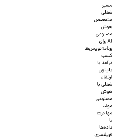
مسیر
شغلی
متخصص
هوش
مصنوعی
AI برای
برنامه‌نویس‌ها
کسب
درآمد با
پایتون
ارتقاء
شغلی با
هوش
مصنوعی
مولد
مهاجرت
با
داده‌ها
فریلنسری