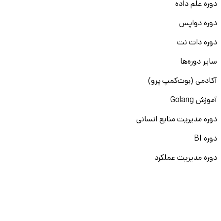
دوره علم داده
با چرخه تولید و اصول بهره‌وری آشنا می‌شوید.
دوره دواپس
نحوه عملکرد واحدهای مختلف مانند برنامه‌ریزی، کنترل
کیفیت و انبار را یاد می‌گیرید.
دوره دات نت
فرصت مشاهده و همکاری با مهندسان مجرب را دارید.
سایر دوره‌ها
این تجربه برای رزومه شما یک نقطه قوت واقعی محسوب
آکادمی (بوت‌کمپ پرو)
می‌شود.
آموزش Golang
افزایش شانس استخدام پس از کارآموزی
دوره مدیریت منابع انسانی
بسیاری از شرکت‌ها از کارآموزی به عنوان فرصتی برای ارزیابی
نیروهای آینده خود استفاده می‌کنند. عملکرد موفق شما در این
دوره BI
دوره می‌تواند به طور مستقیم به استخدام رسمی منجر شود:
دوره مدیریت عملکرد
کارفرما با توانایی‌های شما از نزدیک آشنا می‌شود.
دوره Generative AI
شما نیز با فرهنگ سازمانی و چالش‌های شغلی آینده‌تان
آشنا خواهید شد.
سایر دوره‌ها
سابقه حضور در صنعت، مزیت رقابتی در برابر سایر
متقاضی‌ها شغل است.
آکادمی (اسکیل‌کمپ)