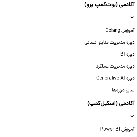
آکادمی (بوت‌کمپ پرو)
شرایط و مهارت‌های لازم برای کارآموزی
مهندسی صنایع
آموزش Golang
برای ورود موفق به دنیای کارآموزی مهندسی صنایع، فقط علاقه
دوره مدیریت منابع انسانی
کافی نیست؛ باید مجموعه‌ای از مهارت‌های فنی، تحلیلی و فردی را
همراه داشته باشید. شرکت‌ها به دنبال افرادی هستند که بتوانند
دوره BI
سریع یاد بگیرند، دقیق تحلیل کنند و در تیم، عملکرد خوبی
دوره مدیریت عملکرد
داشته باشند. در ادامه مهم‌ترین مهارت‌هایی که برای استخدام
کارآموز مهندسی صنایع مورد توجه قرار می‌گیرند را مرور می‌کنیم:
دوره Generative AI
مهارت‌های نرم‌افزاری (MSP، Primavera، اکسل
سایر دوره‌ها
پیشرفته)
آکادمی (اسکیل‌کمپ)
تسلط بر نرم‌افزارهای مدیریت پروژه و تحلیل داده یکی از ابزارهای
کلیدی برای هر کارآموز صنایع است. شرکت‌ها انتظار ندارند در این
مرحله حرفه‌ای باشید، اما آشنایی اولیه یک امتیاز مهم محسوب
آموزش Power BI
می‌شود.