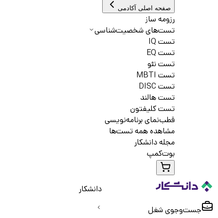
صفحه اصلی آکادمی
رزومه ساز
تست‌های شخصیت‌شناسی
تست IQ
تست EQ
تست نئو
تست MBTI
تست DISC
تست هالند
تست کلیفتون
قطب‌نمای برنامه‌نویسی
مشاهده همه تست‌ها
مجله دانشکار
بوت‌کمپ
دانشکار
جست‌و‌جوی شغل