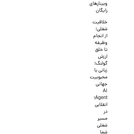
وبینارهای
رایگان
خلاقیت
شغلی؛
از انجام
وظیفه
تا خلق
ارزش
گولنگ؛
زبانی با
محبوبیت
جهانی
AI
Agent؛
انقلابی
در
مسیر
شغلی
شما