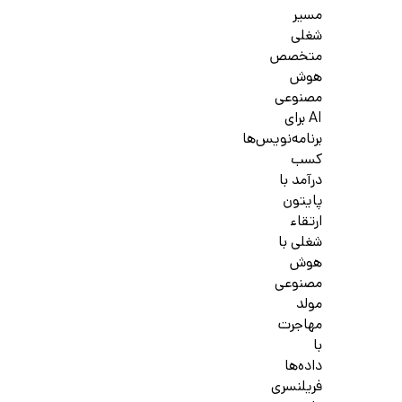
مسیر
شغلی
متخصص
هوش
مصنوعی
AI برای
برنامه‌نویس‌ها
کسب
درآمد با
پایتون
ارتقاء
شغلی با
هوش
مصنوعی
مولد
مهاجرت
با
داده‌ها
فریلنسری