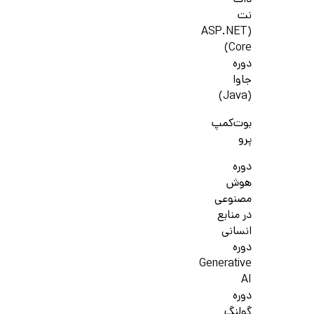
دات
نت
(ASP.NET
Core)
دوره
جاوا
(Java)
بوت‌کمپ
پرو
دوره
هوش
مصنوعی
در منابع
انسانی
دوره
Generative
AI
دوره
گولنگ