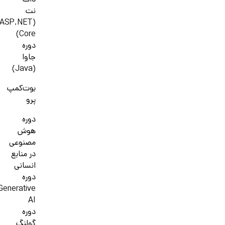
دات
نت
(ASP.NET
Core)
دوره
جاوا
(Java)
بوت‌کمپ
پرو
دوره
هوش
مصنوعی
در منابع
انسانی
دوره
Generative
AI
دوره
گولنگ