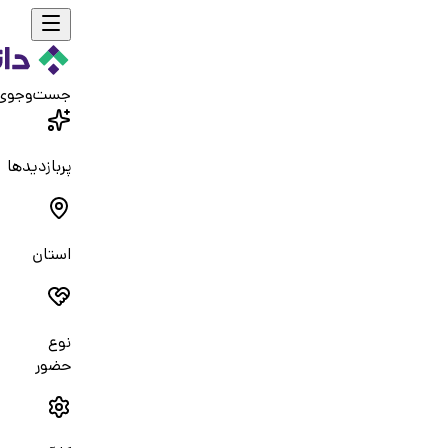
جست‌و‌جوی
پربازدیدها
استان
نوع
حضور