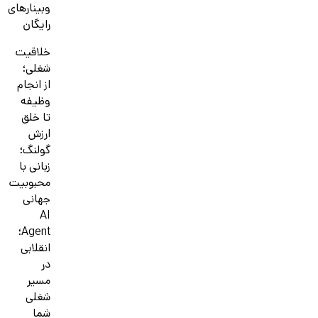
وبینارهای
رایگان
خلاقیت
شغلی؛
از انجام
وظیفه
تا خلق
ارزش
گولنگ؛
زبانی با
محبوبیت
جهانی
AI
Agent؛
انقلابی
در
مسیر
شغلی
شما