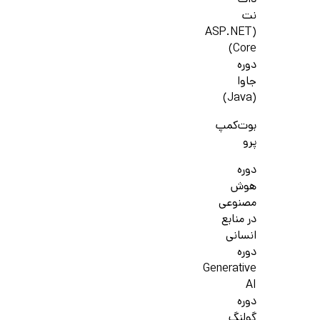
دات
نت
(ASP.NET
Core)
دوره
جاوا
(Java)
بوت‌کمپ
پرو
دوره
هوش
مصنوعی
در منابع
انسانی
دوره
Generative
AI
دوره
گولنگ