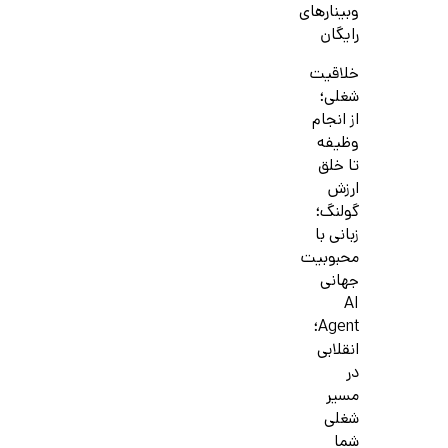
وبینارهای
رایگان
خلاقیت
شغلی؛
از انجام
وظیفه
تا خلق
ارزش
گولنگ؛
زبانی با
محبوبیت
جهانی
AI
Agent؛
انقلابی
در
مسیر
شغلی
شما