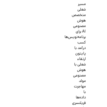
مسیر
شغلی
متخصص
هوش
مصنوعی
AI برای
برنامه‌نویس‌ها
کسب
درآمد با
پایتون
ارتقاء
شغلی با
هوش
مصنوعی
مولد
مهاجرت
با
داده‌ها
فریلنسری