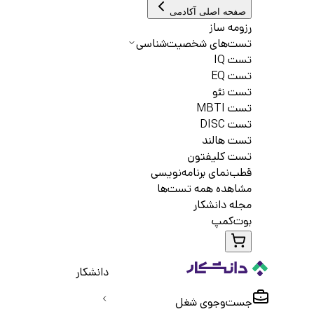
صفحه اصلی آکادمی
رزومه ساز
تست‌های شخصیت‌شناسی
تست IQ
تست EQ
تست نئو
تست MBTI
تست DISC
تست هالند
تست کلیفتون
قطب‌نمای برنامه‌نویسی
مشاهده همه تست‌ها
مجله دانشکار
بوت‌کمپ
دانشکار
جست‌و‌جوی شغل