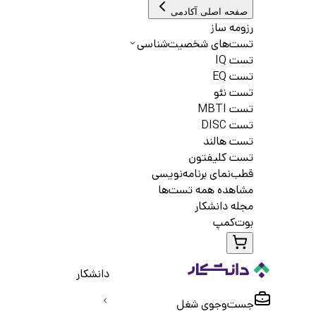
صفحه اصلی آکادمی
رزومه ساز
تست‌های شخصیت‌شناسی
تست IQ
تست EQ
تست نئو
تست MBTI
تست DISC
تست هالند
تست کلیفتون
قطب‌نمای برنامه‌نویسی
مشاهده همه تست‌ها
مجله دانشکار
بوت‌کمپ
دانشکار
جست‌و‌جوی شغل