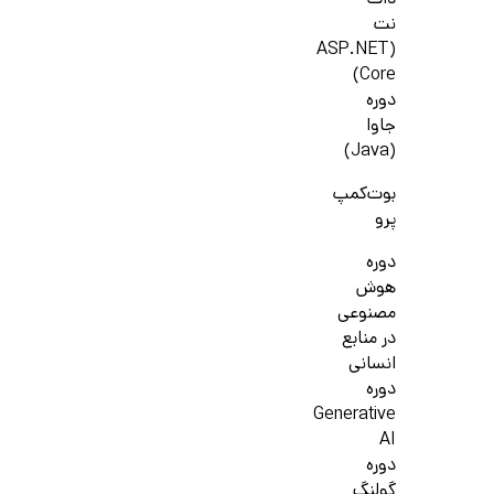
دات
نت
(ASP.NET
Core)
دوره
جاوا
(Java)
بوت‌کمپ
پرو
دوره
هوش
مصنوعی
در منابع
انسانی
دوره
Generative
AI
دوره
گولنگ