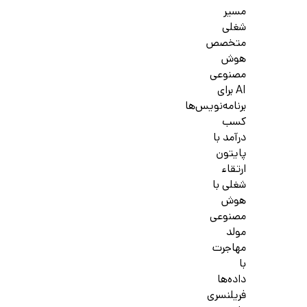
مسیر
شغلی
متخصص
هوش
مصنوعی
AI برای
برنامه‌نویس‌ها
کسب
درآمد با
پایتون
ارتقاء
شغلی با
هوش
مصنوعی
مولد
مهاجرت
با
داده‌ها
فریلنسری