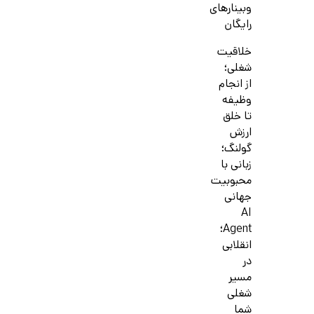
وبینارهای
رایگان
خلاقیت
شغلی؛
از انجام
وظیفه
تا خلق
ارزش
گولنگ؛
زبانی با
محبوبیت
جهانی
AI
Agent؛
انقلابی
در
مسیر
شغلی
شما