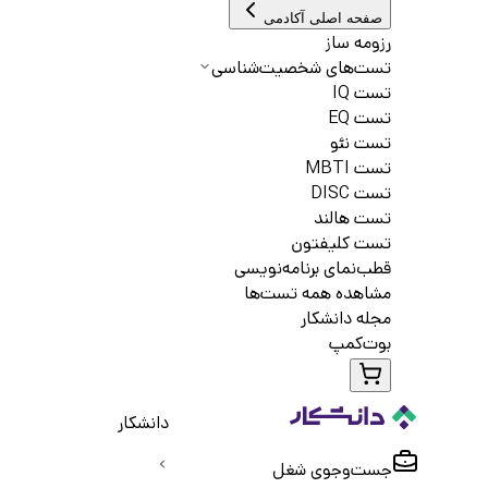
صفحه اصلی آکادمی
رزومه ساز
تست‌های شخصیت‌شناسی
تست IQ
تست EQ
تست نئو
تست MBTI
تست DISC
تست هالند
تست کلیفتون
قطب‌نمای برنامه‌نویسی
مشاهده همه تست‌ها
مجله دانشکار
بوت‌کمپ
دانشکار
جست‌و‌جوی شغل