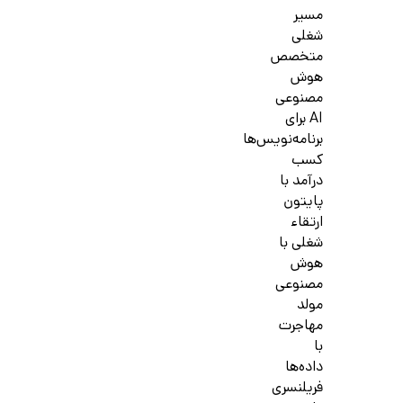
مسیر
شغلی
متخصص
هوش
مصنوعی
AI برای
برنامه‌نویس‌ها
کسب
درآمد با
پایتون
ارتقاء
شغلی با
هوش
مصنوعی
مولد
مهاجرت
با
داده‌ها
فریلنسری