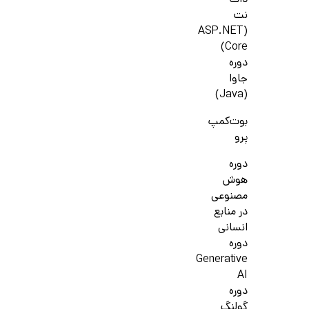
دات
نت
(ASP.NET
Core)
دوره
جاوا
(Java)
بوت‌کمپ
پرو
دوره
هوش
مصنوعی
در منابع
انسانی
دوره
Generative
AI
دوره
گولنگ