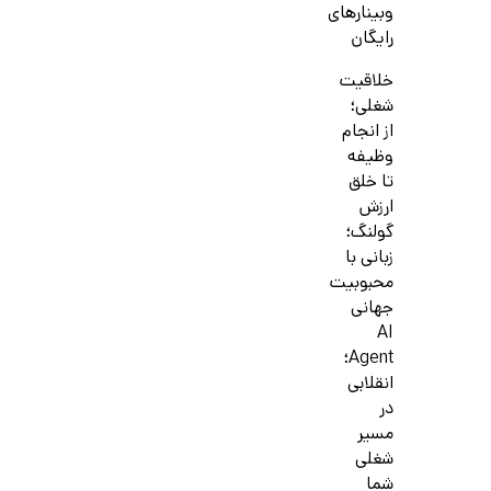
وبینارهای
رایگان
خلاقیت
شغلی؛
از انجام
وظیفه
تا خلق
ارزش
گولنگ؛
زبانی با
محبوبیت
جهانی
AI
Agent؛
انقلابی
در
مسیر
شغلی
شما