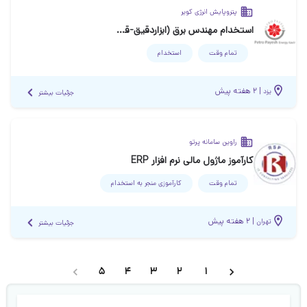
پتروپایش انرژی کویر
استخدام مهندس برق (ابزاردقیق-قدرت-کنترل)
تمام وقت
استخدام
|
۲ هفته پیش
یزد
جزئیات بیشتر
راوین سامانه پرتو
کارآموز ماژول مالی نرم افزار ERP
تمام وقت
کارآموزی منجر ‌به استخدام
|
۲ هفته پیش
تهران
جزئیات بیشتر
5
4
3
2
1