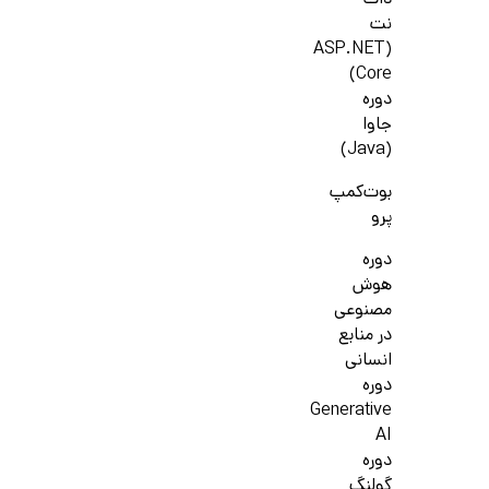
دات
نت
(ASP.NET
Core)
دوره
جاوا
(Java)
بوت‌کمپ
پرو
دوره
هوش
مصنوعی
در منابع
انسانی
دوره
Generative
AI
دوره
گولنگ