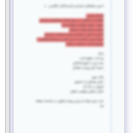
ادمین شبکه‌های اجتماعی (اینستاگرام، تلگرام و …)
شرایط عمومی:
علاقه‌مند به فعالیت در حوزه رسانه و شبکه‌های اجتماعی
متعهد، منظم، خلاق و مسئولیت‌پذیر
توانایی ارتباط مؤثر با مخاطب
آشنایی با تولید محتوا و مدیریت صفحات اجتماعی
تسلط نسبی یا کامل به ادیت عکس و ویدئو (نرم‌افزاری یا
موبایلی) مزیت محسوب می‌گردد
مزایا:
پرداخت حقوق ثابت
بیمه پس از شروع همکاری
محیط کاری پویا و حرفه‌ای
نکات مهم:
امکان همکاری با دانشجو
آموزش در کنار کار
امکان ارتقای موقعیت شغلی
جذب نیرو منوط به بررسی رزومه و قبولی در مصاحبه خواهد
بود.