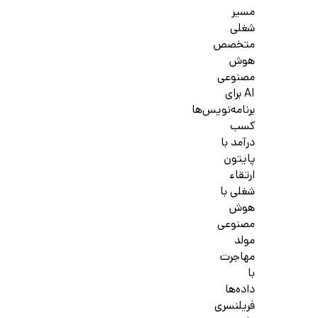
مسیر
شغلی
متخصص
هوش
مصنوعی
AI برای
برنامه‌نویس‌ها
کسب
درآمد با
پایتون
ارتقاء
شغلی با
هوش
مصنوعی
مولد
مهاجرت
با
داده‌ها
فریلنسری