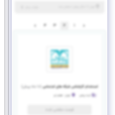
|
۱ سال پیش
تهران
| منقضی شده
جزئیات بیشتر
4
3
2
1
استخدام کارشناس شبکه های اجتماعی
(
۱۰ ماه پیش
)
آینده روشن
تهران
-
هفتم تیر
فرصت منقضی شده