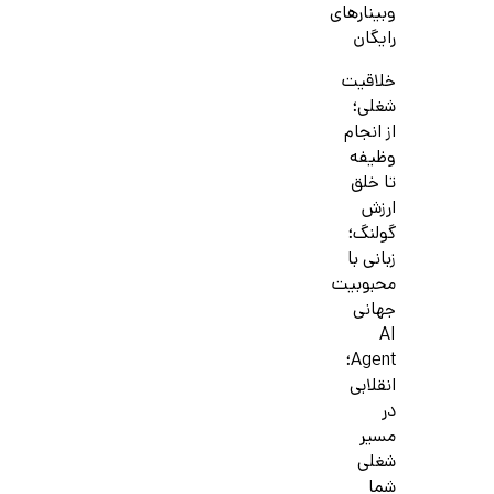
وبینارهای
رایگان
خلاقیت
شغلی؛
از انجام
وظیفه
تا خلق
ارزش
گولنگ؛
زبانی با
محبوبیت
جهانی
AI
Agent؛
انقلابی
در
مسیر
شغلی
شما