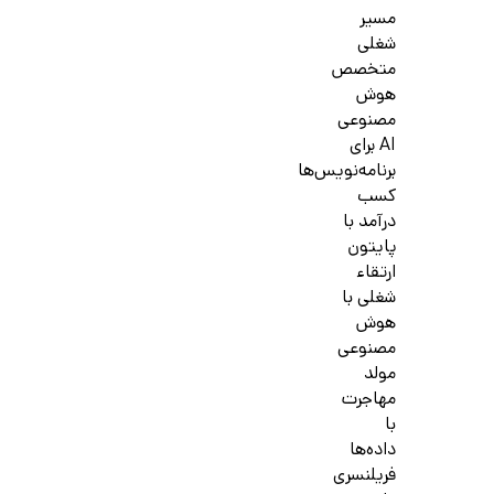
مسیر
شغلی
متخصص
هوش
مصنوعی
AI برای
برنامه‌نویس‌ها
کسب
درآمد با
پایتون
ارتقاء
شغلی با
هوش
مصنوعی
مولد
مهاجرت
با
داده‌ها
فریلنسری