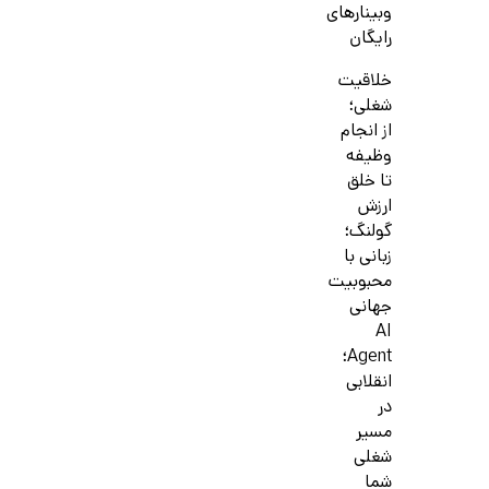
وبینارهای
رایگان
خلاقیت
شغلی؛
از انجام
وظیفه
تا خلق
ارزش
گولنگ؛
زبانی با
محبوبیت
جهانی
AI
Agent؛
انقلابی
در
مسیر
شغلی
شما