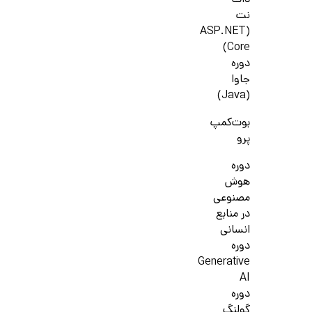
دات
نت
(ASP.NET
Core)
دوره
جاوا
(Java)
بوت‌کمپ
پرو
دوره
هوش
مصنوعی
در منابع
انسانی
دوره
Generative
AI
دوره
گولنگ