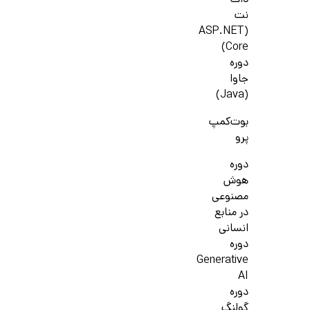
دات
نت
(ASP.NET
Core)
دوره
جاوا
(Java)
بوت‌کمپ
پرو
دوره
هوش
مصنوعی
در منابع
انسانی
دوره
Generative
AI
دوره
گولنگ