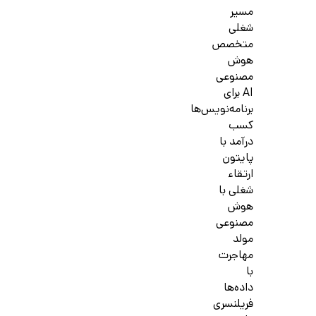
مسیر
شغلی
متخصص
هوش
مصنوعی
AI برای
برنامه‌نویس‌ها
کسب
درآمد با
پایتون
ارتقاء
شغلی با
هوش
مصنوعی
مولد
مهاجرت
با
داده‌ها
فریلنسری