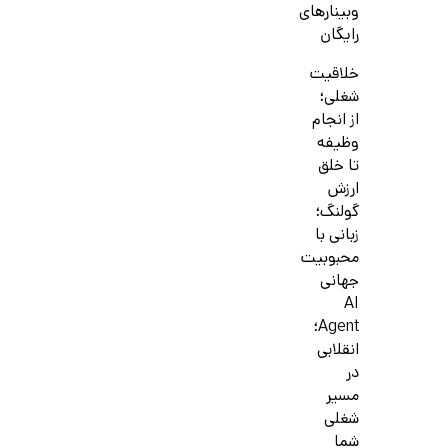
وبینارهای
رایگان
خلاقیت
شغلی؛
از انجام
وظیفه
تا خلق
ارزش
گولنگ؛
زبانی با
محبوبیت
جهانی
AI
Agent؛
انقلابی
در
مسیر
شغلی
شما