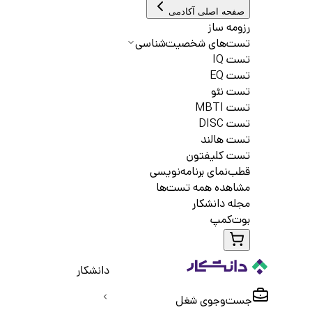
صفحه اصلی آکادمی
رزومه ساز
تست‌های شخصیت‌شناسی
تست IQ
تست EQ
تست نئو
تست MBTI
تست DISC
تست هالند
تست کلیفتون
قطب‌نمای برنامه‌نویسی
مشاهده همه تست‌ها
مجله دانشکار
بوت‌کمپ
دانشکار
جست‌و‌جوی شغل