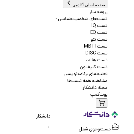
صفحه اصلی آکادمی
رزومه ساز
تست‌های شخصیت‌شناسی
تست IQ
تست EQ
تست نئو
تست MBTI
تست DISC
تست هالند
تست کلیفتون
قطب‌نمای برنامه‌نویسی
مشاهده همه تست‌ها
مجله دانشکار
بوت‌کمپ
دانشکار
جست‌و‌جوی شغل