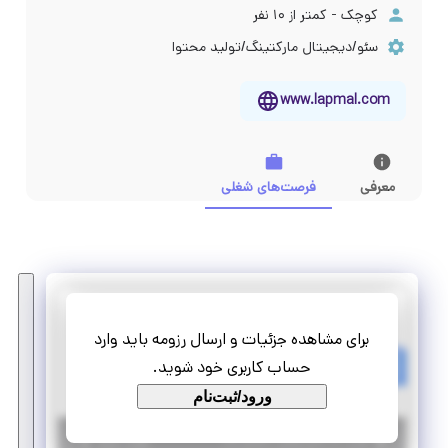
کوچک - کمتر از ۱۰ نفر
سئو/دیجیتال مارکتینگ/تولید محتوا
www.lapmal.com
معرفی
فرصت‌های شغلی
رایان اندیش ساینا
برای مشاهده جزئیات و ارسال رزومه باید وارد
استخدام کارشناس تولید محتوا
حساب کاربری خود شوید.
تمام وقت
استخدام
ورود/ثبت‌نام
|
۵ سال پیش
تهران
| منقضی شده
جزئیات بیشتر