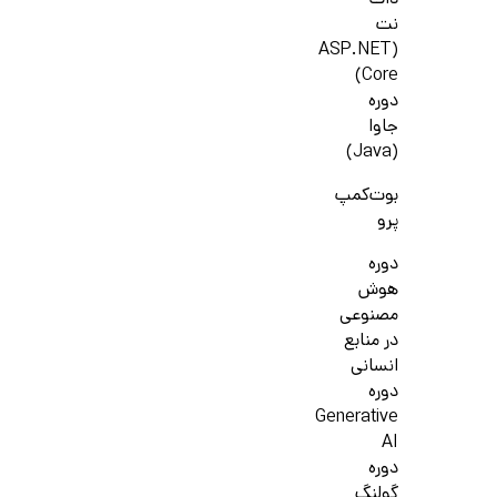
دات
نت
(ASP.NET
Core)
دوره
جاوا
(Java)
بوت‌کمپ
پرو
دوره
هوش
مصنوعی
در منابع
انسانی
دوره
Generative
AI
دوره
گولنگ