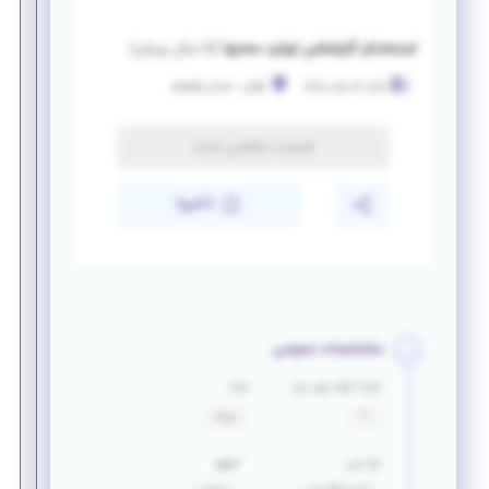
استخدام کارشناس تولید محتوا
(
۵ سال پیش
)
رایان اندیش ساینا
تهران
-
میدان ولیعصر
فرصت منقضی شده
ذخیره
مشخصات عمومی
تعداد افراد مورد نیاز
مزایا
1
بیمه
بازه سنی
حقوق