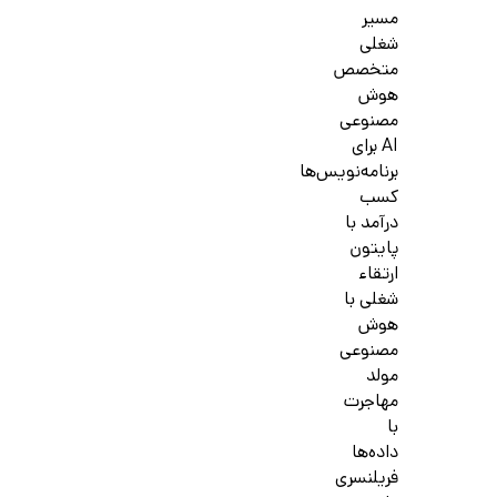
مسیر
شغلی
متخصص
هوش
مصنوعی
AI برای
برنامه‌نویس‌ها
کسب
درآمد با
پایتون
ارتقاء
شغلی با
هوش
مصنوعی
مولد
مهاجرت
با
داده‌ها
فریلنسری