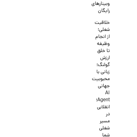
وبینارهای
رایگان
خلاقیت
شغلی؛
از انجام
وظیفه
تا خلق
ارزش
گولنگ؛
زبانی با
محبوبیت
جهانی
AI
Agent؛
انقلابی
در
مسیر
شغلی
شما