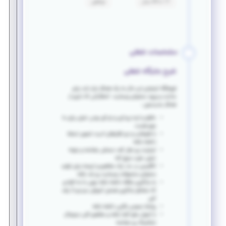
17 تا 39 سال
توافقی
مشخصات شغلی
شرح جایگاه شغلی
فروشگاه اینترنتی لپ مال به یک همکار نیاز دارد برای
ساخت و ورود محتوای وبسایت انتظاراتی که داریم از
همکار جدیدمون :
خلاق و ایده پردازی و نو آور بودن خیلی برای ما
مهم هست
با
فتوشاپ
و نرم افزارهای ادیت تصویر تسلط
داشته باشه
اینترنت
رو مثل کف دستش بشناسه و بتونه
خیلی خوب سرچ کنه
انگلیسی
در حد درک مفاهیم و ترجمه برای تولید
محتوای محصولات وبسایت رو بلد باشه
به یادگیری علاقه داشته باشه چون ما به افرادی
که مشتاق یادگیری هستن آموزش میدیم تا رشد
کنن
روابط عمومی بالایی داشته باشه
با اصول
سئو
آشنا باشه و مفاهیم کلی
دیجیتال
مارکتینگ
رو بشناسه