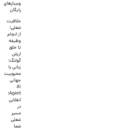
وبینارهای
رایگان
خلاقیت
شغلی؛
از انجام
وظیفه
تا خلق
ارزش
گولنگ؛
زبانی با
محبوبیت
جهانی
AI
Agent؛
انقلابی
در
مسیر
شغلی
شما