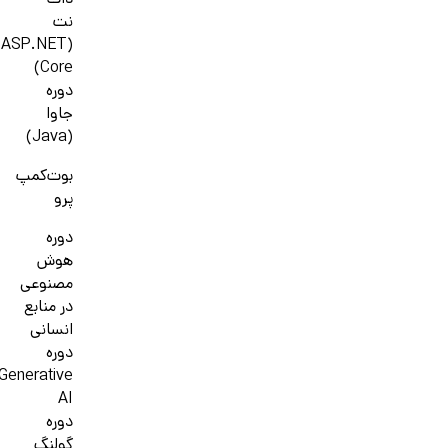
دات
نت
(ASP.NET
Core)
دوره
جاوا
(Java)
بوت‌کمپ
پرو
دوره
هوش
مصنوعی
در منابع
انسانی
دوره
Generative
AI
دوره
گولنگ