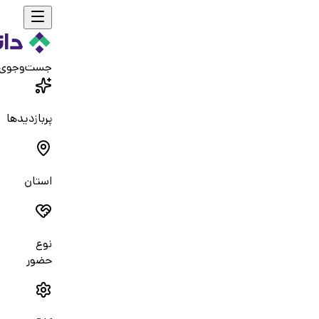
جست‌و‌جوی
پربازدیدها
استان
نوع
حضور