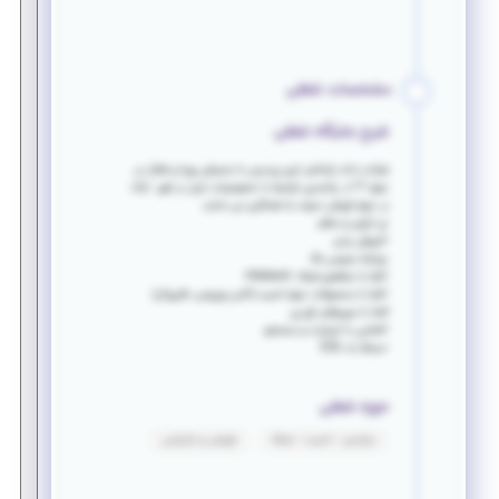
مشخصات شغلی
شرح جایگاه شغلی
شرکت داده رایانش ابری پردیس با محیطی پویا و فعال در
حوزه IT از واجدین شرایط با خصوصیات ذیل در شهر اراک
در حوزه فروش دعوت به همکاری می نماید.
-پر انرژی و منظم
-آموزش پذیر
-روابط عمومی بالا
-آشنا با مفاهیم شبکه Network+
-آشنا با محصولات حوزه امنیت (آنتی ویروس، فایروال)
آشنا با سرورهای اچ پی
-آشنایی با اینترنت و جستجو
-مسلط به ICDL
حوزه شغلی
دواپس - امنیت - شبکه
فروش و بازاریابی