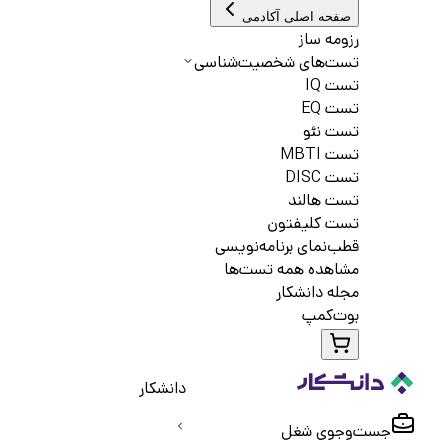
صفحه اصلی آکادمی
رزومه ساز
تست‌های شخصیت‌شناسی
تست IQ
تست EQ
تست نئو
تست MBTI
تست DISC
تست هالند
تست کلیفتون
قطب‌نمای برنامه‌نویسی
مشاهده همه تست‌ها
مجله دانشکار
بوت‌کمپ
دانشکار
جست‌و‌جوی شغل