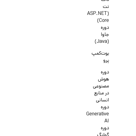
دات
نت
(ASP.NET
Core)
دوره
جاوا
(Java)
بوت‌کمپ
پرو
دوره
هوش
مصنوعی
در منابع
انسانی
دوره
Generative
AI
دوره
گولنگ