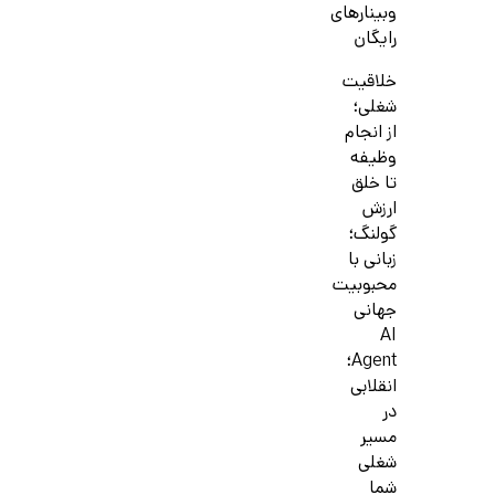
وبینارهای
رایگان
خلاقیت
شغلی؛
از انجام
وظیفه
تا خلق
ارزش
گولنگ؛
زبانی با
محبوبیت
جهانی
AI
Agent؛
انقلابی
در
مسیر
شغلی
شما