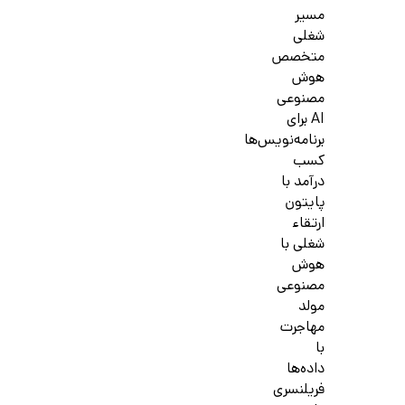
مسیر
شغلی
متخصص
هوش
مصنوعی
AI برای
برنامه‌نویس‌ها
کسب
درآمد با
پایتون
ارتقاء
شغلی با
هوش
مصنوعی
مولد
مهاجرت
با
داده‌ها
فریلنسری