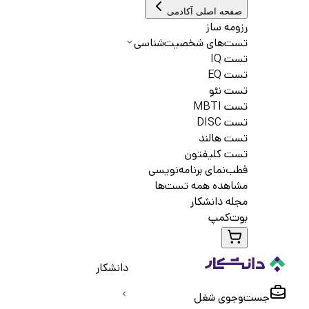
صفحه اصلی آکادمی
رزومه ساز
تست‌های شخصیت‌شناسی
تست IQ
تست EQ
تست نئو
تست MBTI
تست DISC
تست هالند
تست کلیفتون
قطب‌نمای برنامه‌نویسی
مشاهده همه تست‌ها
مجله دانشکار
بوت‌کمپ
دانشکار
جست‌و‌جوی شغل