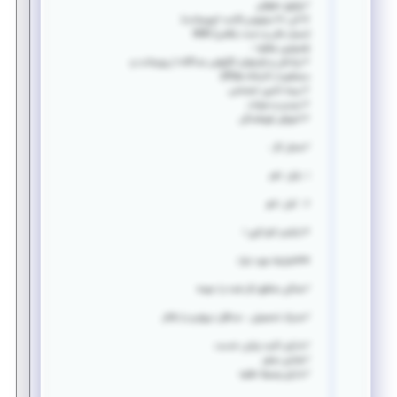
✅پکیج حقوقی
۱۶ الی ۳۰ میلیونی (ثابت +پورسانت)
(بسیار عالی و دست یافتنی) 💷💷
همچنین بعلاوه ؛
📌پاداش و طرحهای انگیزشی جداگانه از پورسانت و
مستقیم از کارخانه ها(sfi)
📌بیمه تامین اجتماعی
📌عیدی و سنوات
📌آموزش فروشندگی
✅محل کار :
۱. بابل. ۱نفر
۲. آمل. ۱نفر
۳.بابلسر ۱نفر لاین ۱
✳️✳️شرایط مورد نیاز؛
✅️ساکن مناطق ذکر شده یا حومه
✅️مدرک تحصیلی : حداقل دیپلم و یا بالاتر
✅️دارای کارت پایان خدمت
✅️ضامن معتبر
✅️دارای وسیله نقلیه