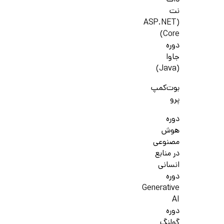
دات
نت
(ASP.NET
Core)
دوره
جاوا
(Java)
بوت‌کمپ
پرو
دوره
هوش
مصنوعی
در منابع
انسانی
دوره
Generative
AI
دوره
گولنگ