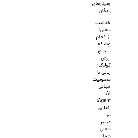
وبینارهای
رایگان
خلاقیت
شغلی؛
از انجام
وظیفه
تا خلق
ارزش
گولنگ؛
زبانی با
محبوبیت
جهانی
AI
Agent؛
انقلابی
در
مسیر
شغلی
شما