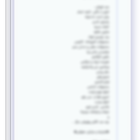
سبد فروش :
انرژی زا راگبی...لایف استار
چای احمد دادخواه
پاستیل کندی
کشک سمیه
صابون شکوه
برند پلیمری آروک
محصولات آشپزخانه کاتوس
محصولات دهان و دندان بنسر
نوشیدنی سانی ورا
باطری گیگاسل
شوینده تیرک و تیلکس
ویتامین سی واندرلایف
عطر پرنس
شمع وطن
لوازم التحریر
محصولات کدکس
انواع تیغ و ژیلت
اسپری هوا و بدن پاور
انواع چسب
شانسی کندی تویز
ترشک و لواشک دودوتا
و
چند صد کالای پرفروش دیگر ‌...
💲شرایط و مزایای حقوقی💲