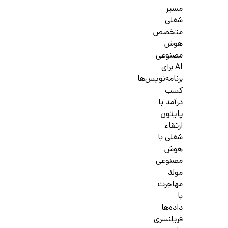
مسیر
شغلی
متخصص
هوش
مصنوعی
AI برای
برنامه‌نویس‌ها
کسب
درآمد با
پایتون
ارتقاء
شغلی با
هوش
مصنوعی
مولد
مهاجرت
با
داده‌ها
فریلنسری