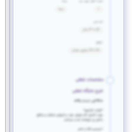
تعداد افراد مورد نیاز
مزایا
1
بیمه
بازه سنی
20 تا 37 سال
حقوق
20 تا 25 میلیون تومان
مشخصات شغلی
شرح جایگاه شغلی
🔥🔶آگهی استخدام🔶🔥
*شرکت کیانمهر*
جهت تکمیل کادر فروش خود در لاینهای مختلف و مناطق
مذکور زیر، فروشنده جذب مینماید.
✅جنسیت:آقا یا خانم