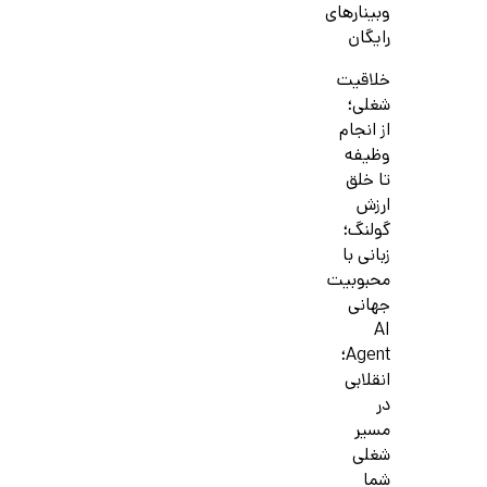
وبینارهای
رایگان
خلاقیت
شغلی؛
از انجام
وظیفه
تا خلق
ارزش
گولنگ؛
زبانی با
محبوبیت
جهانی
AI
Agent؛
انقلابی
در
مسیر
شغلی
شما