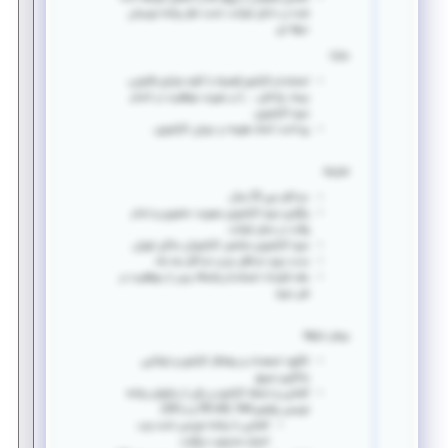
شده در داخل شرکت، تحت نظر برنامه نویسان
حرفه ای.
مزایا:
استخدام کارآموز (
همراه با کلیه مزایای قانونی،
بیمه، پاداش، ...
) در صورت موفقیت در اتمام
دوره کارآموزی .
پرداخت کمک هزینه در دوران کارآموزی .
شرایط:
حداکثر سن 25 سال.
برگزاری دوره کارآموزی بصورت حضوری و تمام
وقت در محل شرکت.
دوره کارآموزی مختص کارآموزان ساکن تهران.
مدت دوره حداقل دو و حداکثر سه ماه.
عقد قرارداد استخدام یکساله پس از موفقیت در
طی دوره.
پیش نیازها:
انگیزه، استعداد و پشتکار کارآموز و توانایی
یادگیری سریع.
آشنایی و تسلط کارآموز بر یکی از زبانهای برنامه
نویسی پلتفرم Net. (VB.net و یا #C).
آشنایی با برنامه نویسی تحت وب
امتیاز محسوب میگردد.