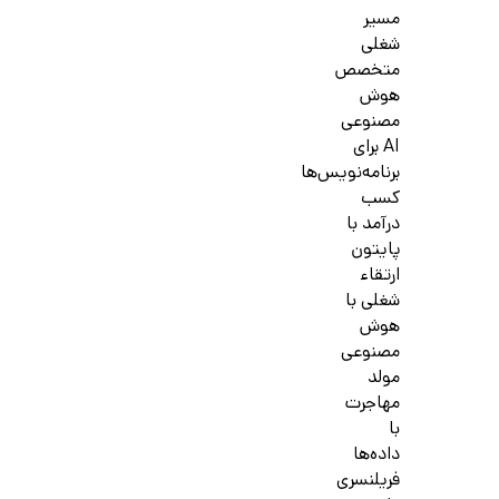
مسیر
شغلی
متخصص
هوش
مصنوعی
AI برای
برنامه‌نویس‌ها
کسب
درآمد با
پایتون
ارتقاء
شغلی با
هوش
مصنوعی
مولد
مهاجرت
با
داده‌ها
فریلنسری