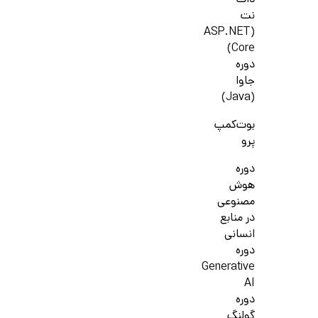
دات
نت
(ASP.NET
Core)
دوره
جاوا
(Java)
بوت‌کمپ
پرو
دوره
هوش
مصنوعی
در منابع
انسانی
دوره
Generative
AI
دوره
گولنگ