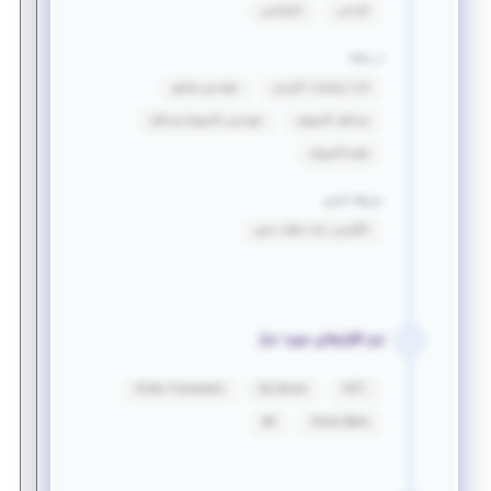
کاردانی
کارشناسی
در رشته
آمار / ریاضیات کاربردی
مهندسی صنایع
نرم افزار کامپیوتر
مهندسی کامپیوتر-نرم افزار
علوم کامپیوتر
زبان‌ها خارجی
انگلیسی: درک مطلب نسبی
نرم افزارهای مورد نیاز
Entity Framework
Sql Server
.NET
C#
Visual Basic