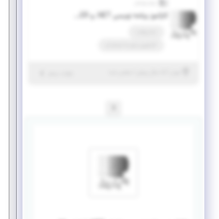
پرتو پویش
کارآموز برنامه نویسی NET. و SQL SERVER
تمام وقت
کارآموزی منجر ‌به استخدام
|
۵ سال پیش
تهران
| منقضی شده
جزئیات بیشتر
1