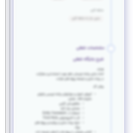
سابقه کاری
بدون نیاز به سابقه کاری
مشخصات شغلی
شرح جایگاه شغلی
هدف:
آماده سازی برنامه نویسان ماهر جهت استخدام و مشارکت
در پیاده سازی و توسعه پروژه های شرکت.
روش کار:
آموزش اصول و مهارتهای برنامه نویسی زبانهای
خانواده net.، شامل:
مفاهیم شی گرایی
معماری چند لایه
استفاده از Entity Framework
کار با کامپوننتهای Third Party
نحوه پیاده سازی و پیکربندی پروژه های
بزرگ
آشنایی همزمان با پروژه ها و کدهای توسعه داده