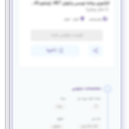
کارآموزی برنامه نویسی زبانهای NET. (پلتفرم WINDOWS DESKTOP FORM)
(
۱ سال پیش
)
پرتو پویش
تهران
-
تهران
فرصت منقضی شده
ذخیره
مشخصات عمومی
تعداد افراد مورد نیاز
مزایا
3
بیمه
بازه سنی
حقوق
20 تا 25 سال
توافقی