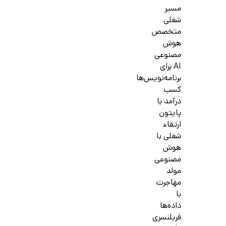
مسیر
شغلی
متخصص
هوش
مصنوعی
AI برای
برنامه‌نویس‌ها
کسب
درآمد با
پایتون
ارتقاء
شغلی با
هوش
مصنوعی
مولد
مهاجرت
با
داده‌ها
فریلنسری