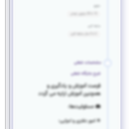
حقوق
15 تا 20 میلیون تومان
سابقه کاری
2 تا 5 سال سابقه کاری
مشخصات شغلی
شرح جایگاه شغلی
فرصت آموزش و یادگیری و
همچنین آموزش ارایه می گردد
💼 مسئولیت‌ها:
✴️ امور دفتری و اجرایی: