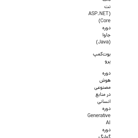
دات
نت
(ASP.NET
Core)
دوره
جاوا
(Java)
بوت‌کمپ
پرو
دوره
هوش
مصنوعی
در منابع
انسانی
دوره
Generative
AI
دوره
گولنگ