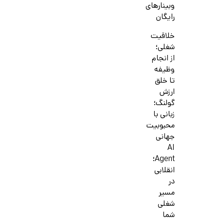
وبینارهای
رایگان
خلاقیت
شغلی؛
از انجام
وظیفه
تا خلق
ارزش
گولنگ؛
زبانی با
محبوبیت
جهانی
AI
Agent؛
انقلابی
در
مسیر
شغلی
شما