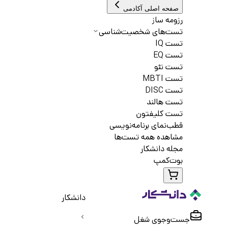
صفحه اصلی آکادمی
رزومه ساز
تست‌های شخصیت‌شناسی
تست IQ
تست EQ
تست نئو
تست MBTI
تست DISC
تست هالند
تست کلیفتون
قطب‌نمای برنامه‌نویسی
مشاهده همه تست‌ها
مجله دانشکار
بوت‌کمپ
دانشکار
جست‌و‌جوی شغل