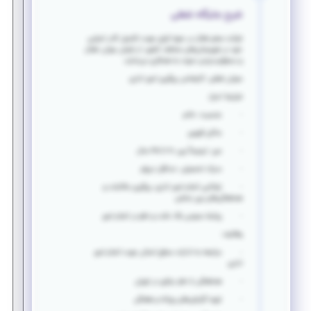
شرح جایگاه شغلی
شرکت معتبر فعال در حوزه انرژی جهت تکمیل کادر اجرایی
خود در شهرستان‌های مختلف کشور، از بانوان جوان، فعال
و مسئولیت‌پذیر دعوت به همکاری می‌نماید.
عنوان شغلی:
کارشناس پیگیری امور اداری
شرایط احراز:
· جنسیت: خانم
· ساکن قزوین
· سن: ترجیحاً بین ۲۰ تا ۳۵ سال
· مدرک تحصیلی: حداقل دیپلم
· توانایی انجام امور اداری، پیگیری مکاتبات و
هماهنگی‌های بین بخشی
· روابط عمومی بالا، دقت و نظم در انجام امور
وظایف:
· مراجعه به ادارات سطح استان جهت انجام امور
اداری
· هماهنگی با دفتر مرکزی در تهران
· تهیه گزارش‌های روزانه و هفتگی