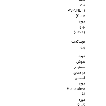
دات
نت
(ASP.NET
Core)
دوره
جاوا
(Java)
بوت‌کمپ
پرو
دوره
هوش
مصنوعی
در منابع
انسانی
دوره
Generative
AI
دوره
گولنگ