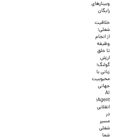
وبینارهای
رایگان
خلاقیت
شغلی؛
از انجام
وظیفه
تا خلق
ارزش
گولنگ؛
زبانی با
محبوبیت
جهانی
AI
Agent؛
انقلابی
در
مسیر
شغلی
شما