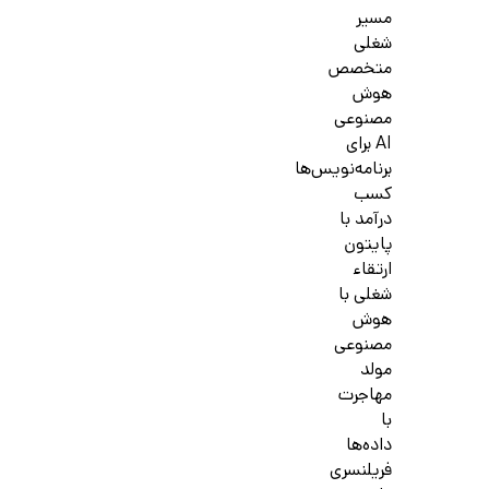
مسیر
شغلی
متخصص
هوش
مصنوعی
AI برای
برنامه‌نویس‌ها
کسب
درآمد با
پایتون
ارتقاء
شغلی با
هوش
مصنوعی
مولد
مهاجرت
با
داده‌ها
فریلنسری