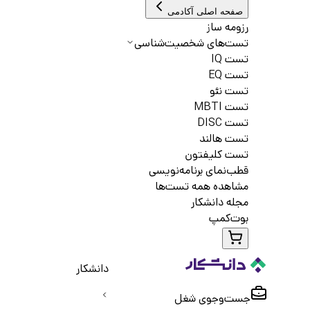
صفحه اصلی آکادمی
رزومه ساز
تست‌های شخصیت‌شناسی
تست IQ
تست EQ
تست نئو
تست MBTI
تست DISC
تست هالند
تست کلیفتون
قطب‌نمای برنامه‌نویسی
مشاهده همه تست‌ها
مجله دانشکار
بوت‌کمپ
دانشکار
جست‌و‌جوی شغل