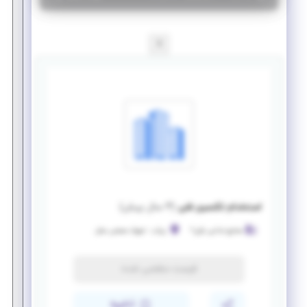
1
استخدام تکنسین فنی
(
۴ سال پیش
)
صنایع غذایی بارلی*
زیرآب
-
شهرک صنعتی بشل
فرصت منقضی شده
ذخیره