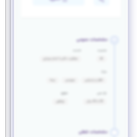
مشخصات عمومی
جنسیت
خدمت
آقا
معافیت دائم یا اتمام سربازی
مزایا
ناهار و پذیرایی
سرویس
بیمه
بازه سنی
حقوق
30 تا 45 سال
توافقی
مشخصات شغلی