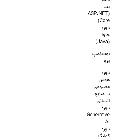
دات
نت
(ASP.NET
Core)
دوره
جاوا
(Java)
بوت‌کمپ
پرو
دوره
هوش
مصنوعی
در منابع
انسانی
دوره
Generative
AI
دوره
گولنگ