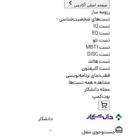
صفحه اصلی آکادمی
رزومه ساز
تست‌های شخصیت‌شناسی
تست IQ
تست EQ
تست نئو
تست MBTI
تست DISC
تست هالند
تست کلیفتون
قطب‌نمای برنامه‌نویسی
مشاهده همه تست‌ها
مجله دانشکار
بوت‌کمپ
دانشکار
جست‌و‌جوی شغل