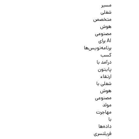
مسیر
شغلی
متخصص
هوش
مصنوعی
AI برای
برنامه‌نویس‌ها
کسب
درآمد با
پایتون
ارتقاء
شغلی با
هوش
مصنوعی
مولد
مهاجرت
با
داده‌ها
فریلنسری