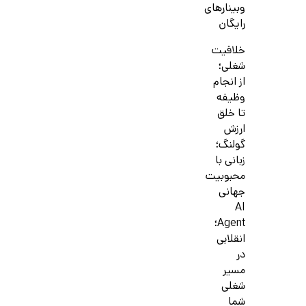
وبینارهای
رایگان
خلاقیت
شغلی؛
از انجام
وظیفه
تا خلق
ارزش
گولنگ؛
زبانی با
محبوبیت
جهانی
AI
Agent؛
انقلابی
در
مسیر
شغلی
شما