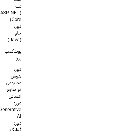
دات
نت
(ASP.NET
Core)
دوره
جاوا
(Java)
بوت‌کمپ
پرو
دوره
هوش
مصنوعی
در منابع
انسانی
دوره
Generative
AI
دوره
گولنگ