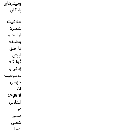
وبینارهای
رایگان
خلاقیت
شغلی؛
از انجام
وظیفه
تا خلق
ارزش
گولنگ؛
زبانی با
محبوبیت
جهانی
AI
Agent؛
انقلابی
در
مسیر
شغلی
شما