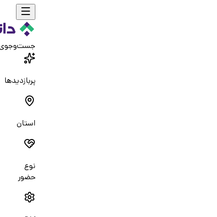
جست‌و‌جوی
پربازدیدها
استان
نوع
حضور