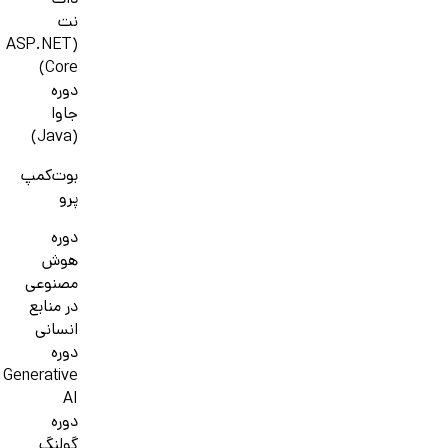
دات
نت
(ASP.NET
Core)
دوره
جاوا
(Java)
بوت‌کمپ
پرو
دوره
هوش
مصنوعی
در منابع
انسانی
دوره
Generative
AI
دوره
گولنگ