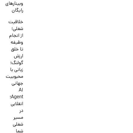
وبینارهای
رایگان
خلاقیت
شغلی؛
از انجام
وظیفه
تا خلق
ارزش
گولنگ؛
زبانی با
محبوبیت
جهانی
AI
Agent؛
انقلابی
در
مسیر
شغلی
شما