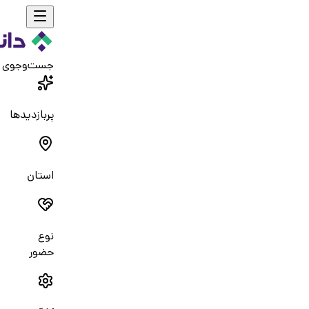
جست‌و‌جوی 
پربازدیدها
استان
نوع
حضور