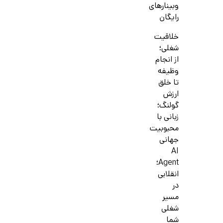
وبینارهای
رایگان
خلاقیت
شغلی؛
از انجام
وظیفه
تا خلق
ارزش
گولنگ؛
زبانی با
محبوبیت
جهانی
AI
Agent؛
انقلابی
در
مسیر
شغلی
شما