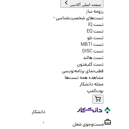
صفحه اصلی آکادمی
رزومه ساز
تست‌های شخصیت‌شناسی
تست IQ
تست EQ
تست نئو
تست MBTI
تست DISC
تست هالند
تست کلیفتون
قطب‌نمای برنامه‌نویسی
مشاهده همه تست‌ها
مجله دانشکار
بوت‌کمپ
دانشکار
جست‌و‌جوی شغل