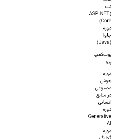
دات
نت
(ASP.NET
Core)
دوره
جاوا
(Java)
بوت‌کمپ
پرو
دوره
هوش
مصنوعی
در منابع
انسانی
دوره
Generative
AI
دوره
گولنگ