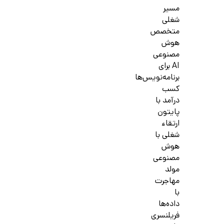
مسیر
شغلی
متخصص
هوش
مصنوعی
AI برای
برنامه‌نویس‌ها
کسب
درآمد با
پایتون
ارتقاء
شغلی با
هوش
مصنوعی
مولد
مهاجرت
با
داده‌ها
فریلنسری