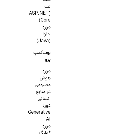
دات
نت
(ASP.NET
Core)
دوره
جاوا
(Java)
بوت‌کمپ
پرو
دوره
هوش
مصنوعی
در منابع
انسانی
دوره
Generative
AI
دوره
گولنگ