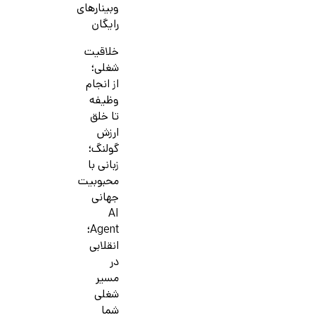
وبینارهای
رایگان
خلاقیت
شغلی؛
از انجام
وظیفه
تا خلق
ارزش
گولنگ؛
زبانی با
محبوبیت
جهانی
AI
Agent؛
انقلابی
در
مسیر
شغلی
شما