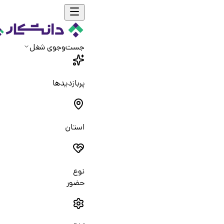
جست‌و‌جوی شغل
پربازدیدها
استان
نوع
حضور