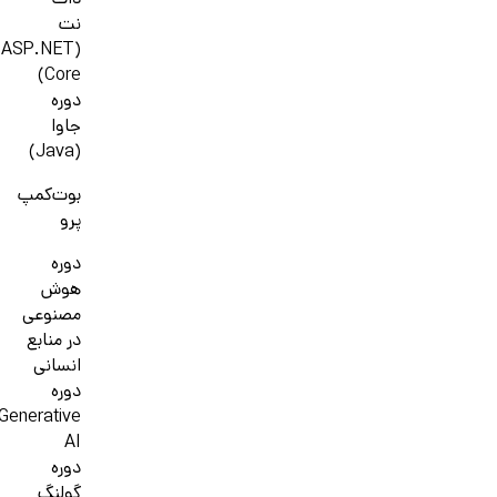
دات
نت
(ASP.NET
Core)
دوره
جاوا
(Java)
بوت‌کمپ
پرو
دوره
هوش
مصنوعی
در منابع
انسانی
دوره
Generative
AI
دوره
گولنگ