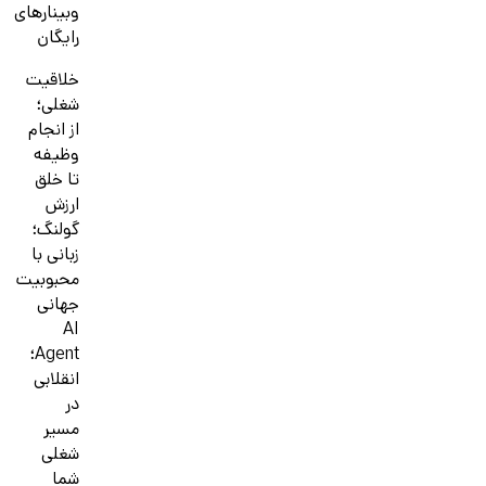
وبینارهای
رایگان
خلاقیت
شغلی؛
از انجام
وظیفه
تا خلق
ارزش
گولنگ؛
زبانی با
محبوبیت
جهانی
AI
Agent؛
انقلابی
در
مسیر
شغلی
شما