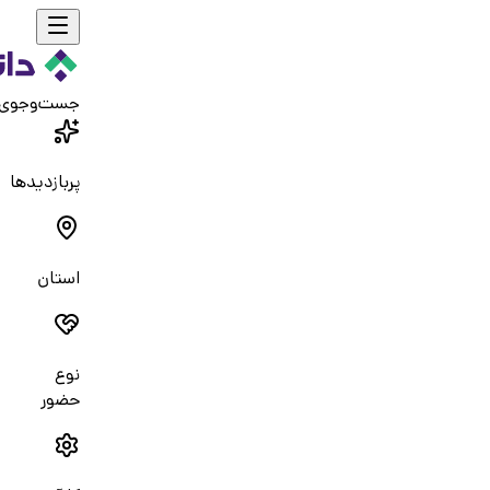
جست‌و‌جوی
پربازدیدها
استان
نوع
حضور