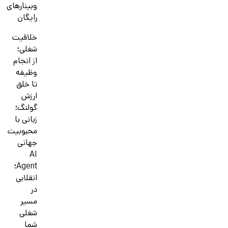
وبینارهای
رایگان
خلاقیت
شغلی؛
از انجام
وظیفه
تا خلق
ارزش
گولنگ؛
زبانی با
محبوبیت
جهانی
AI
Agent؛
انقلابی
در
مسیر
شغلی
شما