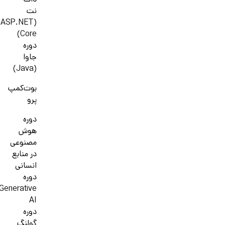
دات
نت
(ASP.NET
Core)
دوره
جاوا
(Java)
بوت‌کمپ
پرو
دوره
هوش
مصنوعی
در منابع
انسانی
دوره
Generative
AI
دوره
گولنگ