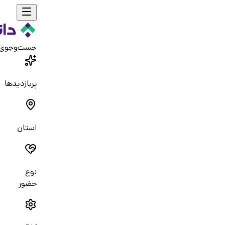
جست‌و‌جوی
پربازدیدها
استان
نوع
حضور