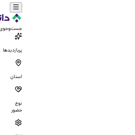
جست‌و‌جوی
پربازدیدها
استان
نوع
حضور