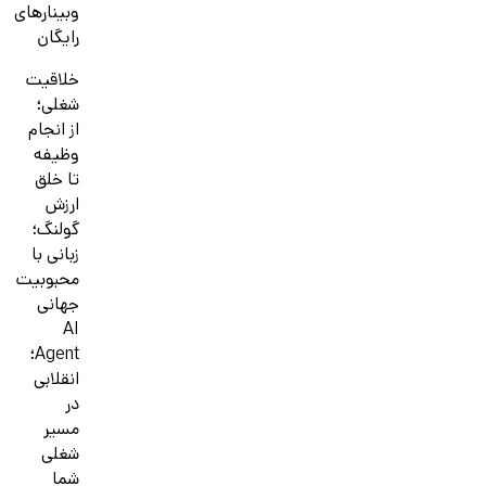
وبینارهای
رایگان
خلاقیت
شغلی؛
از انجام
وظیفه
تا خلق
ارزش
گولنگ؛
زبانی با
محبوبیت
جهانی
AI
Agent؛
انقلابی
در
مسیر
شغلی
شما