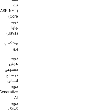
دات
نت
(ASP.NET
Core)
دوره
جاوا
(Java)
بوت‌کمپ
پرو
دوره
هوش
مصنوعی
در منابع
انسانی
دوره
Generative
AI
دوره
گولنگ