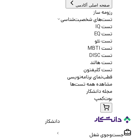
صفحه اصلی آکادمی
رزومه ساز
تست‌های شخصیت‌شناسی
تست IQ
تست EQ
تست نئو
تست MBTI
تست DISC
تست هالند
تست کلیفتون
قطب‌نمای برنامه‌نویسی
مشاهده همه تست‌ها
مجله دانشکار
بوت‌کمپ
دانشکار
جست‌و‌جوی شغل