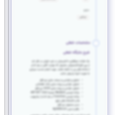
حقوق
توافقی
مشخصات شغلی
شرح جایگاه شغلی
یک شرکت نرم‌افزاری دانش‌بنیان در غرب تهران در نظر دارد
از بین فارغ التحصیلان مشمول که مهارت کافی در هر کدام
از شاخه های زیر را داشته باشند، جهت انجام خدمت سربازی
به صورت امریه پذیرش نماید.
تحلیل و طراحی و مستند سازی نرم افزار
تحلیل، طراحی و پیاده سازی بانک اطلاعاتی
تحلیل، طراحی و پیاده سازی
UI/UX
نرم افزار
برنامه نویسی
Backend
ترجیحا
ASP.NET Core
برنامه نویسی
Front-End
در هر کدام از چارچوب
ها و کتابخانه های رایج
مدیر محصول نرم افزار
راهبر و مربی
Agile/Scrum