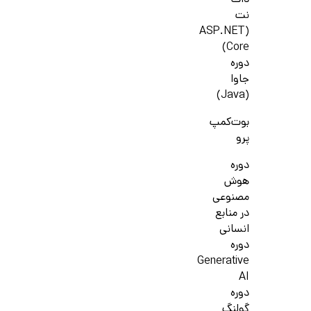
دات
نت
(ASP.NET
Core)
دوره
جاوا
(Java)
بوت‌کمپ
پرو
دوره
هوش
مصنوعی
در منابع
انسانی
دوره
Generative
AI
دوره
گولنگ