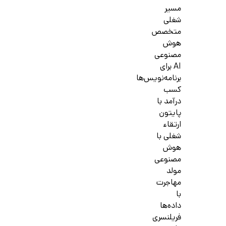
مسیر
شغلی
متخصص
هوش
مصنوعی
AI برای
برنامه‌نویس‌ها
کسب
درآمد با
پایتون
ارتقاء
شغلی با
هوش
مصنوعی
مولد
مهاجرت
با
داده‌ها
فریلنسری