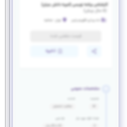
کارشناس برنامه نویسی (امریه دانش بنیان)
(
۵ سال پیش
)
داده پردازی الگوریتم پارس
تهران
-
صادقیه
فرصت منقضی شده
ذخیره
مشخصات عمومی
جنسیت
خدمت
آقا
معافیت تحصیلی
تعداد افراد مورد نیاز
بازه سنی
3
20 تا 30 سال