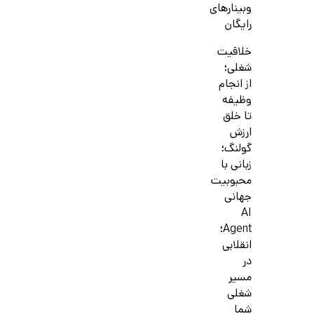
وبینارهای
رایگان
خلاقیت
شغلی؛
از انجام
وظیفه
تا خلق
ارزش
گولنگ؛
زبانی با
محبوبیت
جهانی
AI
Agent؛
انقلابی
در
مسیر
شغلی
شما