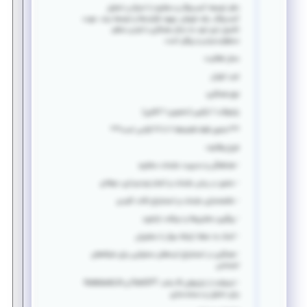
دفتر توسعه کسب‌وکار و مشاوره با تمرکز بر تحلیل
کسب‌وکار، رشد فروش، بهبود فرآیندها و توسعه برند، جهت
تکمیل تیم خود به دنبال همکاری با فردی منظم،
مسئولیت‌پذیر و پیگیر است.
محل فعالیت:
غرب تهران
نوع همکاری:
پاره‌وقت / ترکیبی (حضوری + آنلاین)
***حضور فقط ۵شنبه‌ها ۸ تا ۱۹ الزامی است***
شرح وظایف:
- هماهنگی و مدیریت جلسات مشاوره
- حضور در برخی جلسات و انجام نوت‌برداری حرفه‌ای
- خلاصه‌سازی جلسات و استخراج نکات کلیدی
- پیگیری مشتری‌ها و دریافت بازخورد
- کمک به حفظ ارتباط موثر با مشتریان
- همکاری در استخراج ایده‌های محتوایی برای شبکه‌های
اجتماعی
- استفاده از ابزارهای AI مانند ChatGPT و NotebookLM
برای تحلیل و مستندسازی