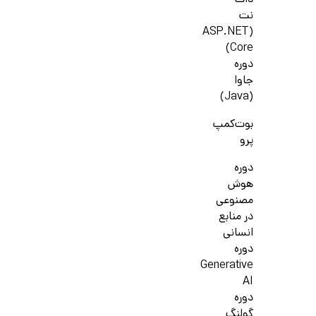
دات
نت
(ASP.NET
Core)
دوره
جاوا
(Java)
بوت‌کمپ
پرو
دوره
هوش
مصنوعی
در منابع
انسانی
دوره
Generative
AI
دوره
گولنگ