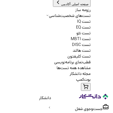
صفحه اصلی آکادمی
رزومه ساز
تست‌های شخصیت‌شناسی
تست IQ
تست EQ
تست نئو
تست MBTI
تست DISC
تست هالند
تست کلیفتون
قطب‌نمای برنامه‌نویسی
مشاهده همه تست‌ها
مجله دانشکار
بوت‌کمپ
دانشکار
جست‌و‌جوی شغل