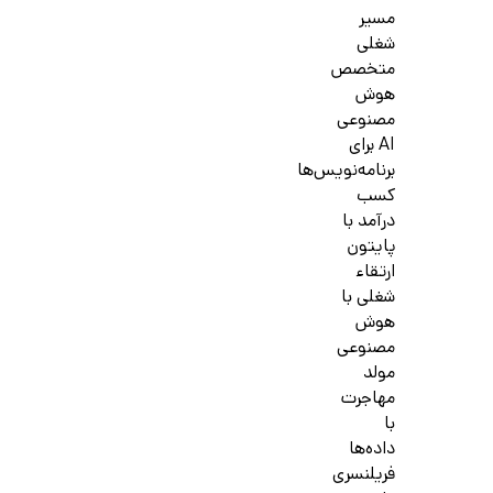
مسیر
شغلی
متخصص
هوش
مصنوعی
AI برای
برنامه‌نویس‌ها
کسب
درآمد با
پایتون
ارتقاء
شغلی با
هوش
مصنوعی
مولد
مهاجرت
با
داده‌ها
فریلنسری