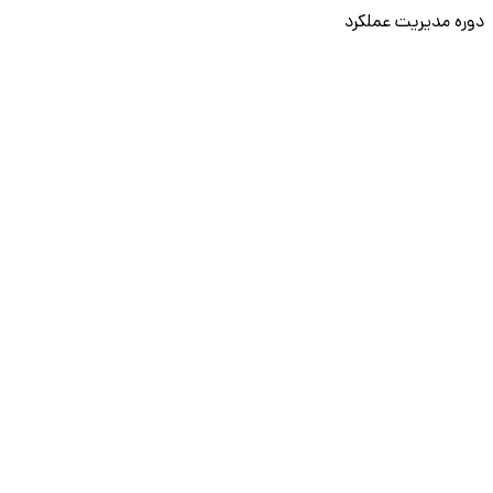
دوره مدیریت عملکرد
دوره Generative AI
سایر دوره‌ها
آکادمی (اسکیل‌کمپ)
آموزش Power BI
آموزش لینکدین
آموزش پرامپت‌نویسی
نقشه راه برنامه‌نویسی
آموزش پایتون
آموزش مهارت‌های نرم
آموزش دیتا بیس