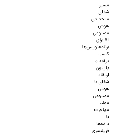
مسیر
شغلی
متخصص
هوش
مصنوعی
AI برای
برنامه‌نویس‌ها
کسب
درآمد با
پایتون
ارتقاء
شغلی با
هوش
مصنوعی
مولد
مهاجرت
با
داده‌ها
فریلنسری