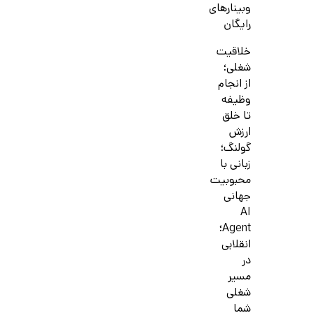
وبینارهای
رایگان
خلاقیت
شغلی؛
از انجام
وظیفه
تا خلق
ارزش
گولنگ؛
زبانی با
محبوبیت
جهانی
AI
Agent؛
انقلابی
در
مسیر
شغلی
شما