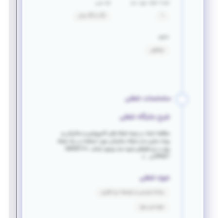
تعداد افراد مورد نیاز
بازه سنی
1
20 تا 30 سال
حقوق
توافقی
مشخصات شغلی
شرح جایگاه شغلی
مطالعه اسناد در زمینه شبکه های کامپیوتری و مخابراتی و
پیاده سازی مدل شبکه مخابراتی مورد استفاده در یک شبکه
برق در نرم افزاهای شبیه ساز موجود (مانند OMNET++،
OPNET و ...)
حوزه شغلی
برنامه نویسی و توسعه نرم افزاری
مهندسی برق