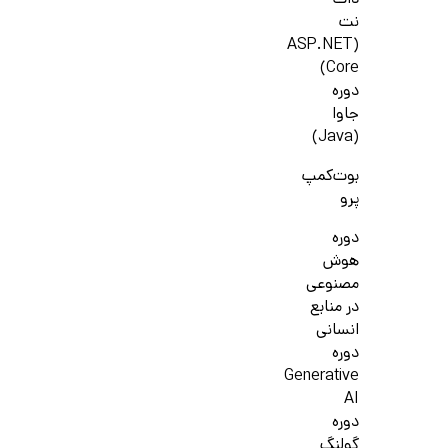
دات
نت
(ASP.NET
Core)
دوره
جاوا
(Java)
بوت‌کمپ
پرو
دوره
هوش
مصنوعی
در منابع
انسانی
دوره
Generative
AI
دوره
گولنگ