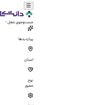
جست‌و‌جوی شغل
پربازدیدها
استان
نوع
حضور