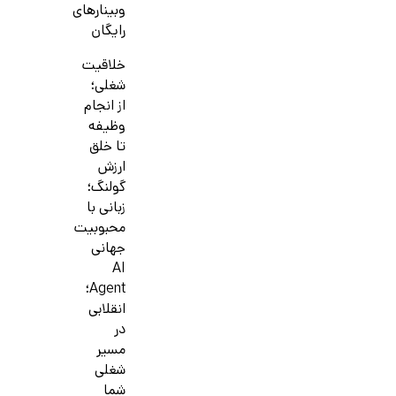
وبینارهای
رایگان
خلاقیت
شغلی؛
از انجام
وظیفه
تا خلق
ارزش
گولنگ؛
زبانی با
محبوبیت
جهانی
AI
Agent؛
انقلابی
در
مسیر
شغلی
شما