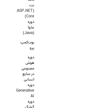
دات
نت
(ASP.NET
Core)
دوره
جاوا
(Java)
بوت‌کمپ
پرو
دوره
هوش
مصنوعی
در منابع
انسانی
دوره
Generative
AI
دوره
گولنگ