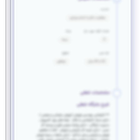
خدمت
معافیت دائم یا اتمام سربازی
تعداد افراد مورد نیاز
مزایا
3
بیمه
بازه سنی
حقوق
22 تا 44 سال
توافقی
مشخصات شغلی
شرح جایگاه شغلی
** کارشناس مهندسی فروش ( فروش سازمانی و صنعتی ) -
دارای مدرک کارشناسی یا بالاتر - رشته های برق، کامپیوتر ،
مدیریت بازرگانی - دارای روابط عمومی قوی و روحیه کار
تیمی - دارای تجربه کار بازاریابی و فروش - آشنا با مفاهیم
فروش و بازاریابی و فن مذاکره - دارای سابقه در زمینه فروش