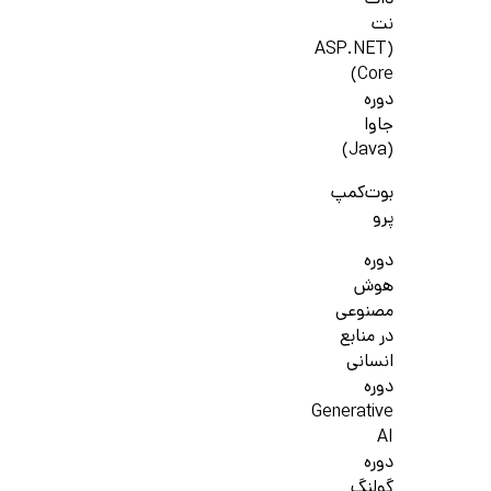
دات
نت
(ASP.NET
Core)
دوره
جاوا
(Java)
بوت‌کمپ
پرو
دوره
هوش
مصنوعی
در منابع
انسانی
دوره
Generative
AI
دوره
گولنگ