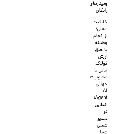
وبینارهای
رایگان
خلاقیت
شغلی؛
از انجام
وظیفه
تا خلق
ارزش
گولنگ؛
زبانی با
محبوبیت
جهانی
AI
Agent؛
انقلابی
در
مسیر
شغلی
شما