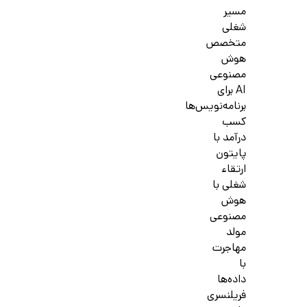
مسیر
شغلی
متخصص
هوش
مصنوعی
AI برای
برنامه‌نویس‌ها
کسب
درآمد با
پایتون
ارتقاء
شغلی با
هوش
مصنوعی
مولد
مهاجرت
با
داده‌ها
فریلنسری