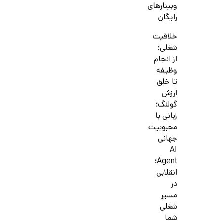
وبینارهای
رایگان
خلاقیت
شغلی؛
از انجام
وظیفه
تا خلق
ارزش
گولنگ؛
زبانی با
محبوبیت
جهانی
AI
Agent؛
انقلابی
در
مسیر
شغلی
شما