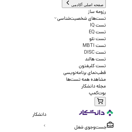
صفحه اصلی آکادمی
رزومه ساز
تست‌های شخصیت‌شناسی
تست IQ
تست EQ
تست نئو
تست MBTI
تست DISC
تست هالند
تست کلیفتون
قطب‌نمای برنامه‌نویسی
مشاهده همه تست‌ها
مجله دانشکار
بوت‌کمپ
دانشکار
جست‌و‌جوی شغل