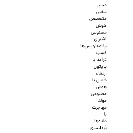
مسیر
شغلی
متخصص
هوش
مصنوعی
AI برای
برنامه‌نویس‌ها
کسب
درآمد با
پایتون
ارتقاء
شغلی با
هوش
مصنوعی
مولد
مهاجرت
با
داده‌ها
فریلنسری