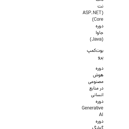
دات
نت
(ASP.NET
Core)
دوره
جاوا
(Java)
بوت‌کمپ
پرو
دوره
هوش
مصنوعی
در منابع
انسانی
دوره
Generative
AI
دوره
گولنگ