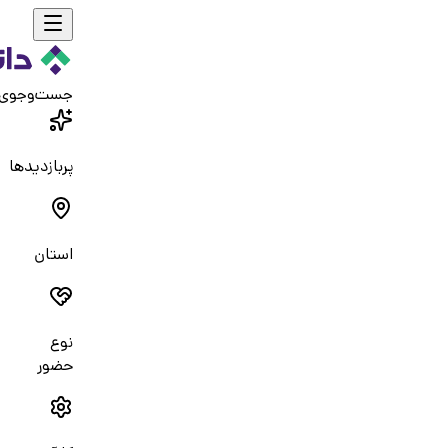
جست‌و‌جوی
پربازدیدها
استان
نوع
حضور