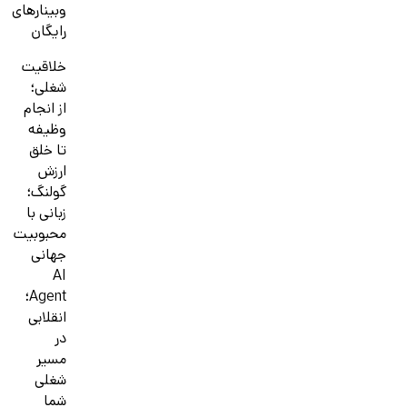
وبینارهای
رایگان
خلاقیت
شغلی؛
از انجام
وظیفه
تا خلق
ارزش
گولنگ؛
زبانی با
محبوبیت
جهانی
AI
Agent؛
انقلابی
در
مسیر
شغلی
شما