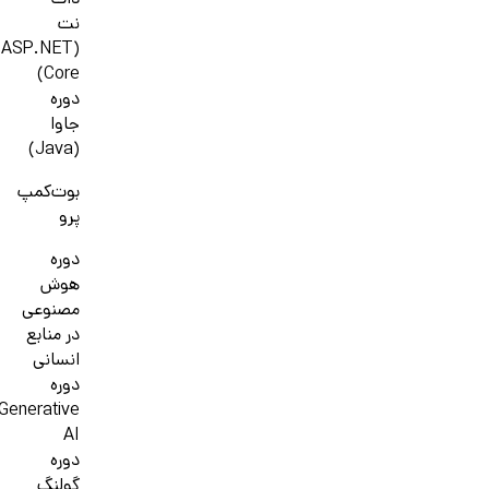
دات
نت
(ASP.NET
Core)
دوره
جاوا
(Java)
بوت‌کمپ
پرو
دوره
هوش
مصنوعی
در منابع
انسانی
دوره
Generative
AI
دوره
گولنگ