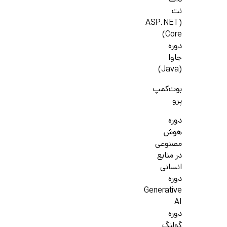
دات
نت
(ASP.NET
Core)
دوره
جاوا
(Java)
بوت‌کمپ
پرو
دوره
هوش
مصنوعی
در منابع
انسانی
دوره
Generative
AI
دوره
گولنگ