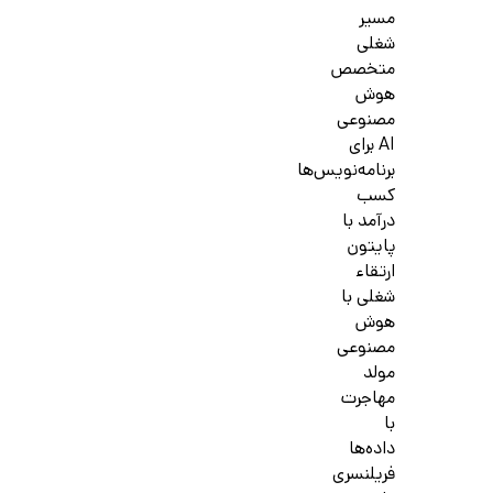
مسیر
شغلی
متخصص
هوش
مصنوعی
AI برای
برنامه‌نویس‌ها
کسب
درآمد با
پایتون
ارتقاء
شغلی با
هوش
مصنوعی
مولد
مهاجرت
با
داده‌ها
فریلنسری