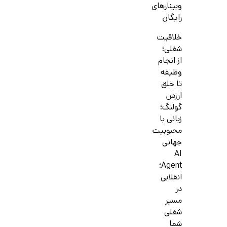
وبینارهای
رایگان
خلاقیت
شغلی؛
از انجام
وظیفه
تا خلق
ارزش
گولنگ؛
زبانی با
محبوبیت
جهانی
AI
Agent؛
انقلابی
در
مسیر
شغلی
شما