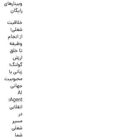
وبینارهای
رایگان
خلاقیت
شغلی؛
از انجام
وظیفه
تا خلق
ارزش
گولنگ؛
زبانی با
محبوبیت
جهانی
AI
Agent؛
انقلابی
در
مسیر
شغلی
شما