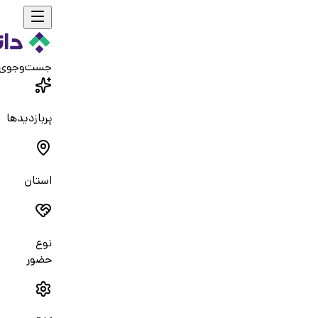
جست‌و‌جوی
پربازدیدها
استان
نوع
حضور