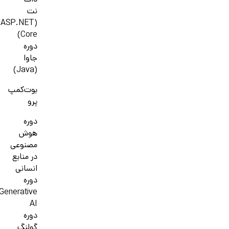
دات
نت
(ASP.NET
Core)
دوره
جاوا
(Java)
بوت‌کمپ
پرو
دوره
هوش
مصنوعی
در منابع
انسانی
دوره
Generative
AI
دوره
گولنگ