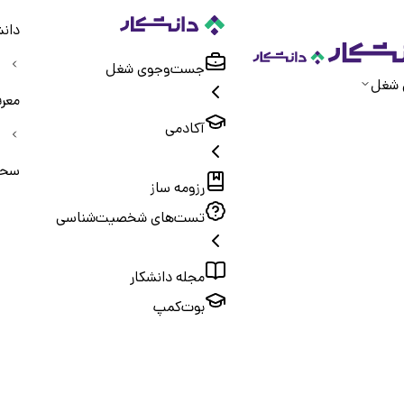
دانش
جست‌و‌جوی شغل
 شغل
معر
آکادمی
سح
رزومه ساز
تست‌های شخصیت‌شناسی
مجله دانشکار
بوت‌کمپ