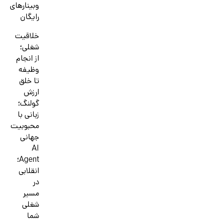
وبینارهای
رایگان
خلاقیت
شغلی؛
از انجام
وظیفه
تا خلق
ارزش
گولنگ؛
زبانی با
محبوبیت
جهانی
AI
Agent؛
انقلابی
در
مسیر
شغلی
شما