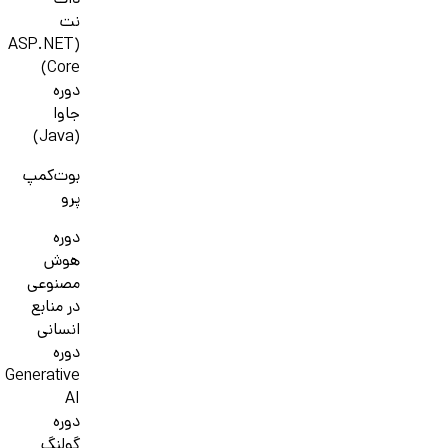
دات
نت
(ASP.NET
Core)
دوره
جاوا
(Java)
بوت‌کمپ
پرو
دوره
هوش
مصنوعی
در منابع
انسانی
دوره
Generative
AI
دوره
گولنگ