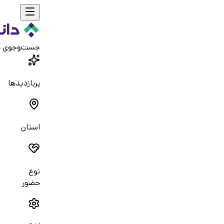
جست‌و‌جوی 
پربازدیدها
استان
نوع
حضور