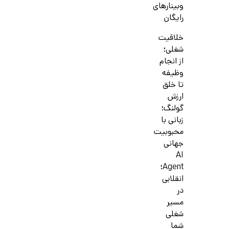
وبینارهای
رایگان
خلاقیت
شغلی؛
از انجام
وظیفه
تا خلق
ارزش
گولنگ؛
زبانی با
محبوبیت
جهانی
AI
Agent؛
انقلابی
در
مسیر
شغلی
شما