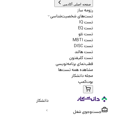
صفحه اصلی آکادمی
رزومه ساز
تست‌های شخصیت‌شناسی
تست IQ
تست EQ
تست نئو
تست MBTI
تست DISC
تست هالند
تست کلیفتون
قطب‌نمای برنامه‌نویسی
مشاهده همه تست‌ها
مجله دانشکار
بوت‌کمپ
دانشکار
جست‌و‌جوی شغل