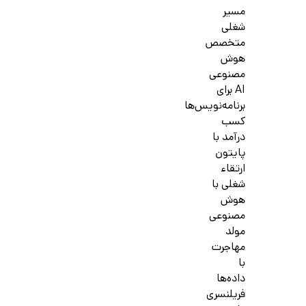
مسیر
شغلی
متخصص
هوش
مصنوعی
AI برای
برنامه‌نویس‌ها
کسب
درآمد با
پایتون
ارتقاء
شغلی با
هوش
مصنوعی
مولد
مهاجرت
با
داده‌ها
فریلنسری