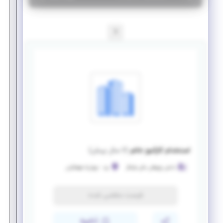
1
استخدام کارآموز خانم
(
۶ سال پیش
)
دانش پژوهان مالی فرانگر
یزد
-
چهارراه فرهنگیان
فرصت منقضی شده
ذخیره