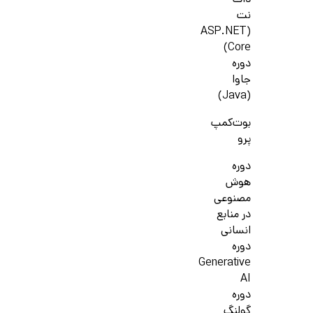
دات
نت
(ASP.NET
Core)
دوره
جاوا
(Java)
بوت‌کمپ
پرو
دوره
هوش
مصنوعی
در منابع
انسانی
دوره
Generative
AI
دوره
گولنگ