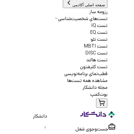
صفحه اصلی آکادمی
رزومه ساز
تست‌های شخصیت‌شناسی
تست IQ
تست EQ
تست نئو
تست MBTI
تست DISC
تست هالند
تست کلیفتون
قطب‌نمای برنامه‌نویسی
مشاهده همه تست‌ها
مجله دانشکار
بوت‌کمپ
دانشکار
جست‌و‌جوی شغل