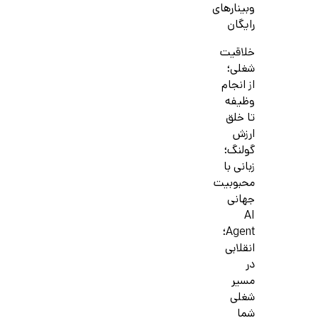
وبینارهای
رایگان
خلاقیت
شغلی؛
از انجام
وظیفه
تا خلق
ارزش
گولنگ؛
زبانی با
محبوبیت
جهانی
AI
Agent؛
انقلابی
در
مسیر
شغلی
شما