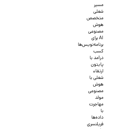
مسیر
شغلی
متخصص
هوش
مصنوعی
AI برای
برنامه‌نویس‌ها
کسب
درآمد با
پایتون
ارتقاء
شغلی با
هوش
مصنوعی
مولد
مهاجرت
با
داده‌ها
فریلنسری