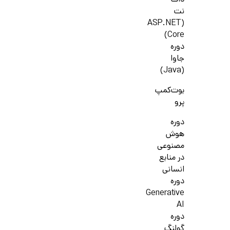
دات
نت
(ASP.NET
Core)
دوره
جاوا
(Java)
بوت‌کمپ
پرو
دوره
هوش
مصنوعی
در منابع
انسانی
دوره
Generative
AI
دوره
گولنگ