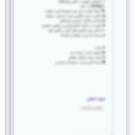
۳. کارشناس فروش در کشور عراق 🇮🇶
👨‍💼🧕🏻آقا یا خانم
🗣 تسلط کامل به زبان عربی (ترجیحاً ملیت عراقی)
💼 آشنایی با زبان انگلیسی مزیت محسوب می‌شود
📨 توانایی مکاتبات تجاری و بین‌المللی
🧾 مهارت در مذاکره، گزارش‌نویسی و پیگیری مشتریان
✈️ آمادگی برای مأموریت‌های کاری در کشور عراق
🤝 روحیه کار تیمی، پشتکار و نظم بالا
🎯 مزایا:
📚 آموزش کامل از صفر تا صد
🚀 فرصت رشد و ارتقاء حرفه‌ای
🏢 محیط کاری پایدار، محترمانه و صمیمی
حوزه شغلی
فروش و بازاریابی