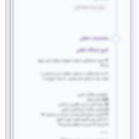
بدون نیاز به سابقه کاری
مشخصات شغلی
شرح جایگاه شغلی
🌟 دعوت به همکاری با شرکت تجهیزات پزشکی آرمان بهبود
آریا 🌟
اگر به دنبال شغلی در محیطی حرفه‌ای، امن و صمیمی با
فرصت رشد و مزایای عالی هستید، به تیم ما بپیوندید!
کارشناس بازرگانی خارجی
🧕🏻 خانم محجبه
🌍 تسلط کامل به زبان انگلیسی یا آلمانی
📨 توانایی مکاتبات بین‌المللی و تجاری
📦 آشنایی با فرایندهای واردات، صادرات و ترخیص کالا
✈️ آمادگی برای مأموریت‌های خارج از کشور
🤝 روحیه کار تیمی و مسئولیت‌پذیری بالا
⸻