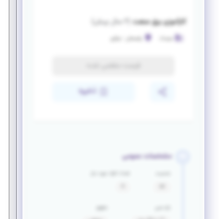
کارآموزی برق صنعت
(
۲ سال پیش
)
سینداد
رفسنجان
-
مرکزی
فرصت منقضی شده
ذخیره
مشخصات عمومی
جنسیت
تعداد افراد مورد نیاز
آقا
6
بازه سنی
حقوق