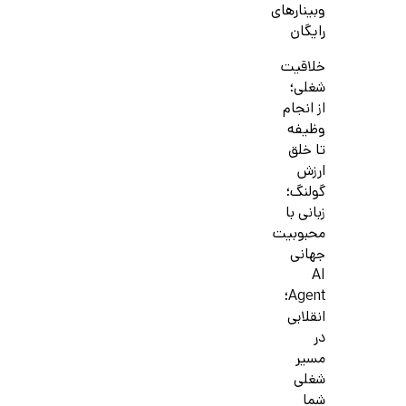
وبینارهای
رایگان
خلاقیت
شغلی؛
از انجام
وظیفه
تا خلق
ارزش
گولنگ؛
زبانی با
محبوبیت
جهانی
AI
Agent؛
انقلابی
در
مسیر
شغلی
شما