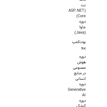
دات
نت
(ASP.NET
Core)
دوره
جاوا
(Java)
بوت‌کمپ
پرو
دوره
هوش
مصنوعی
در منابع
انسانی
دوره
Generative
AI
دوره
گولنگ