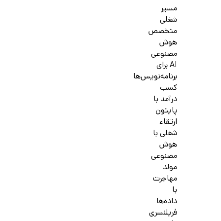
مسیر
شغلی
متخصص
هوش
مصنوعی
AI برای
برنامه‌نویس‌ها
کسب
درآمد با
پایتون
ارتقاء
شغلی با
هوش
مصنوعی
مولد
مهاجرت
با
داده‌ها
فریلنسری