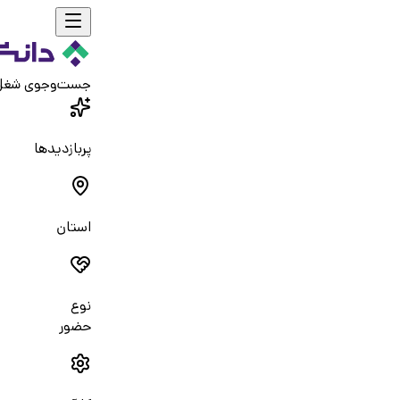
جست‌و‌جوی شغ
پربازدیدها
استان
نوع
حضور