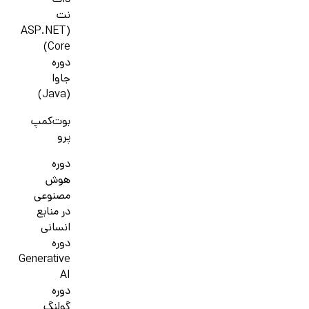
دات
نت
(ASP.NET
Core)
دوره
جاوا
(Java)
بوت‌کمپ
پرو
دوره
هوش
مصنوعی
در منابع
انسانی
دوره
Generative
AI
دوره
گولنگ