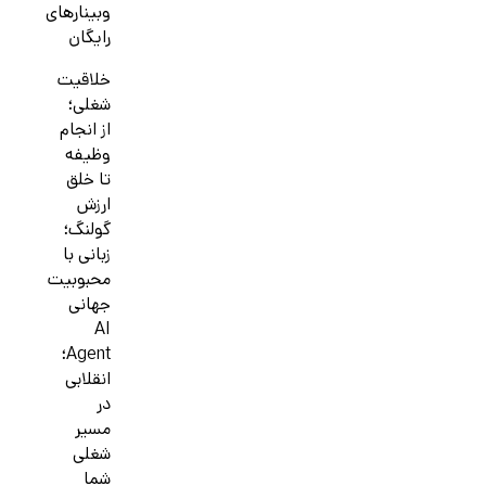
وبینارهای
رایگان
خلاقیت
شغلی؛
از انجام
وظیفه
تا خلق
ارزش
گولنگ؛
زبانی با
محبوبیت
جهانی
AI
Agent؛
انقلابی
در
مسیر
شغلی
شما