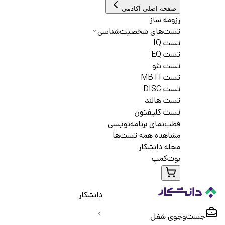
صفحه اصلی آکادمی
رزومه ساز
تست‌های شخصیت‌شناسی
تست IQ
تست EQ
تست نئو
تست MBTI
تست DISC
تست هالند
تست کلیفتون
قطب‌نمای برنامه‌نویسی
مشاهده همه تست‌ها
مجله دانشکار
بوت‌کمپ
دانشکار
جست‌و‌جوی شغل