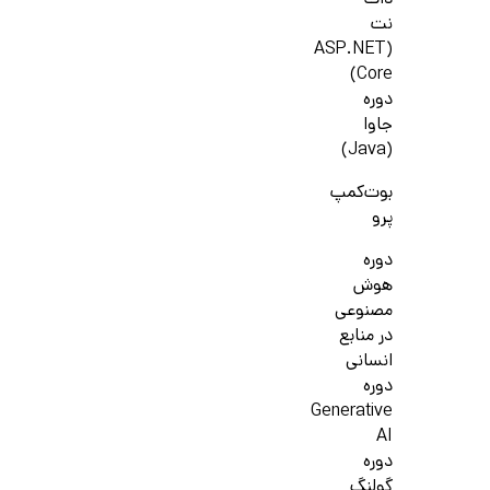
دات
نت
(ASP.NET
Core)
دوره
جاوا
(Java)
بوت‌کمپ
پرو
دوره
هوش
مصنوعی
در منابع
انسانی
دوره
Generative
AI
دوره
گولنگ