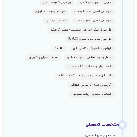
شیمی - علوم آزمایشگاهی
ریاضی و کاربردها - آمار
مهندسی ایمنی - محیط زیست
مهندسی مواد - متالورژی
مهندسی معدن - زمین شناسی
مهندسی پزشکی
طراحی گرافیک - طراحی انیمیشن - موشن گرافیک
طراحی رابط و تجربه کاربری (UI/UX)
اپراتور خط تولید - تکنسین فنی
اقتصاد
مشاوره - روانشناسی - علوم اجتماعی
معلم - آموزش و تدریس
ترجمه زبان و ادبیات - تولید محتوا
انبارداری - حمل و نقل - لجستیک - تدارکات
کارشناس بیمه، کارشناس حقوقی
ارتباط با مشتری - روابط عمومی
مشخصات تحصیلی
دانشجو یا فارغ التحصیل