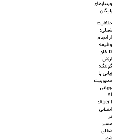
وبینارهای
رایگان
خلاقیت
شغلی؛
از انجام
وظیفه
تا خلق
ارزش
گولنگ؛
زبانی با
محبوبیت
جهانی
AI
Agent؛
انقلابی
در
مسیر
شغلی
شما