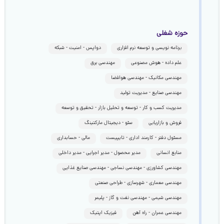
حوزه شغلی
برنامه نویسی و توسعه نرم افزاری
دواپس - امنیت - شبکه
علم داده - هوش مصنوعی
مهندسی برق
مهندسی مکانیک - مهندسی هوافضا
مهندسی صنایع - مدیریت تولید
مدیریت کسب و کار - توسعه و تحلیل بازار - تحقیق و توسعه
فروش و بازاریابی
سئو - دیجیتال مارکتینگ
مسئول دفتر - کارمند اداری - تایپیست
مالی - حسابداری
منابع انسانی
مدیر محصول - مدیر اجرایی - مدیر داخلی
مهندسی کشاورزی - مهندسی نساجی - مهندسی صنایع غذایی
مهندسی معماری - شهرسازی - طراحی صنعتی
مهندسی شیمی - مهندسی نفت و گاز - پلیمر
مهندسی عمران - راه آهن
فیزیک اپتیک