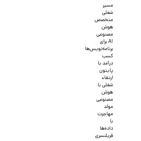
مسیر
شغلی
متخصص
هوش
مصنوعی
AI برای
برنامه‌نویس‌ها
کسب
درآمد با
پایتون
ارتقاء
شغلی با
هوش
مصنوعی
مولد
مهاجرت
با
داده‌ها
فریلنسری