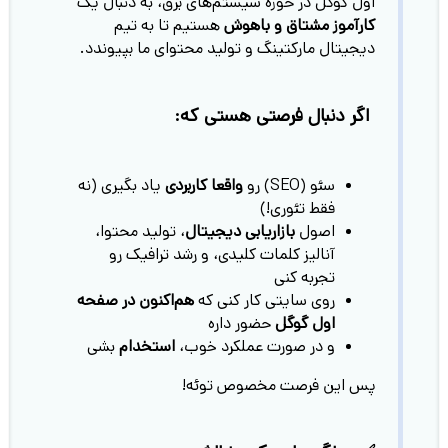
اول گوگل در حوزه سیستم‌های برق، به دنبال یک
کارآموز مشتاق و باهوش
هستیم تا به تیم
دیجیتال مارکتینگ و تولید محتوای ما بپیوندد.
اگر دنبال فرصتی هستی که:
سئو (SEO) رو
واقعا کاربردی
یاد بگیری (نه
فقط تئوری!)
اصول
بازاریابی دیجیتال
، تولید محتوا،
آنالیز کلمات کلیدی، و رشد ترافیک رو
تجربه کنی
روی سایتی کار کنی که
هم‌اکنون در صفحه
اول گوگل
حضور داره
و در صورت عملکرد خوب،
استخدام
بشی
پس این فرصت مخصوص توئه!