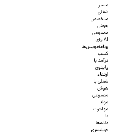
مسیر
شغلی
متخصص
هوش
مصنوعی
AI برای
برنامه‌نویس‌ها
کسب
درآمد با
پایتون
ارتقاء
شغلی با
هوش
مصنوعی
مولد
مهاجرت
با
داده‌ها
فریلنسری