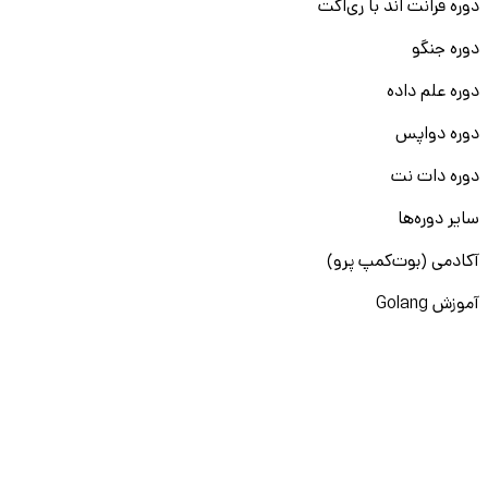
دوره فرانت اند با ری‌اکت
دوره جنگو
دوره علم داده
دوره دواپس
دوره دات نت
سایر دوره‌ها
آکادمی (بوت‌کمپ پرو)
آموزش Golang
دوره مدیریت منابع انسانی
دوره BI
دوره مدیریت عملکرد
دوره Generative AI