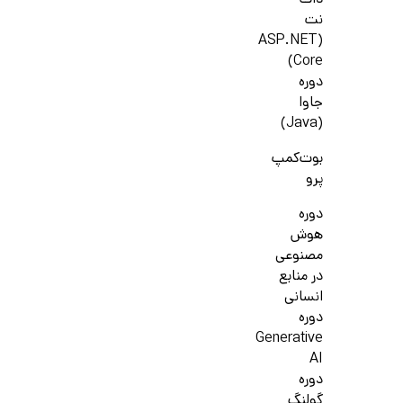
دات
نت
(ASP.NET
Core)
دوره
جاوا
(Java)
بوت‌کمپ
پرو
دوره
هوش
مصنوعی
در منابع
انسانی
دوره
Generative
AI
دوره
گولنگ