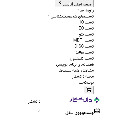
صفحه اصلی آکادمی
رزومه ساز
تست‌های شخصیت‌شناسی
تست IQ
تست EQ
تست نئو
تست MBTI
تست DISC
تست هالند
تست کلیفتون
قطب‌نمای برنامه‌نویسی
مشاهده همه تست‌ها
مجله دانشکار
بوت‌کمپ
دانشکار
جست‌و‌جوی شغل