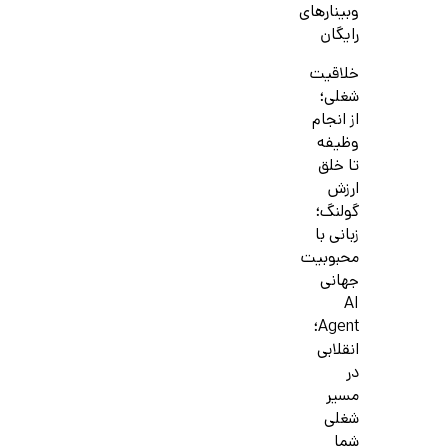
وبینارهای
رایگان
خلاقیت
شغلی؛
از انجام
وظیفه
تا خلق
ارزش
گولنگ؛
زبانی با
محبوبیت
جهانی
AI
Agent؛
انقلابی
در
مسیر
شغلی
شما